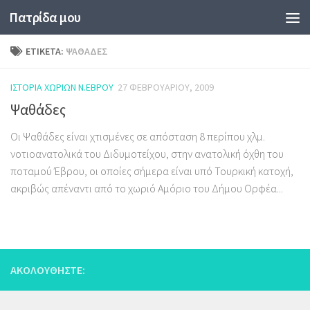
Πατρίδα μου
Skip to content
ΕΤΙΚΈΤΑ:
ΨΑΘΆΔΕΣ
ΙΣΤΟΡΊΑ ΧΩΡΙΏΝ Ν.ΈΒΡΟΥ
27 ΦΕΒΡΟΥΑΡΊΟΥ, 2009
Ψαθάδες
Οι Ψαθάδες είναι χτισμένες σε απόσταση 8 περίπου χλμ.
νοτιοανατολικά του Διδυμοτείχου, στην ανατολική όχθη του
ποταμού Έβρου, οι οποίες σήμερα είναι υπό Τουρκική κατοχή,
ακριβώς απέναντι από το χωριό Αμόριο του Δήμου Ορφέα...
ΑΚΟΛΟΥΘΉΣΤΕ: