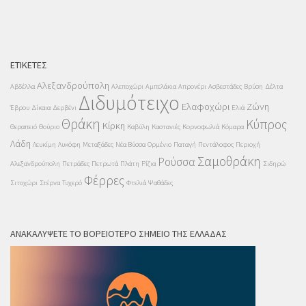
ΕΤΙΚΈΤΕΣ
Αλεξανδρούπολη
Αβδέλλα
Αλεποχώρι
Αμπελάκια
Απρονέρι
Ασβεστάδες
Βρύση
Δέλτα
Διδυμότειχο
Ελαφοχώρι
Ζώνη
Έβρου
Δίκαια
Δερβένι
Ελιά
Θράκη
Κύπρος
Κίρκη
Θεραπειό
Θούριο
Καβύλη
Καστανιές
Κορνοφωλιά
Κόμαρα
Λάδη
Λευκίμη
Λυκόφη
Μεταξάδες
Νέα Βύσσα
Ορμένιο
Παταγή
Πεντάλοφος
Περιοχή
Σαμοθράκη
Ρούσσα
Αλεξανδρούπολη
Πετράδες
Πετρωτά
Πλάτη
Ρίζια
Σιδηρώ
Φέρρες
Σιτοχώρι
Στέρνα
Τυχερό
Φτελιά
Ψαθάδες
ΑΝΑΚΑΛΎΨΕΤΕ ΤΟ ΒΟΡΕΙΌΤΕΡΟ ΣΗΜΕΊΟ ΤΗΣ ΕΛΛΆΔΑΣ