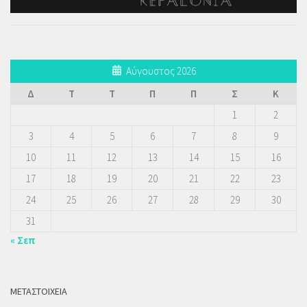
Αύγουστος 2026
Δ
Τ
Τ
Π
Π
Σ
Κ
1
2
3
4
5
6
7
8
9
10
11
12
13
14
15
16
17
18
19
20
21
22
23
24
25
26
27
28
29
30
31
« Σεπ
ΜΕΤΑΣΤΟΙΧΕΊΑ