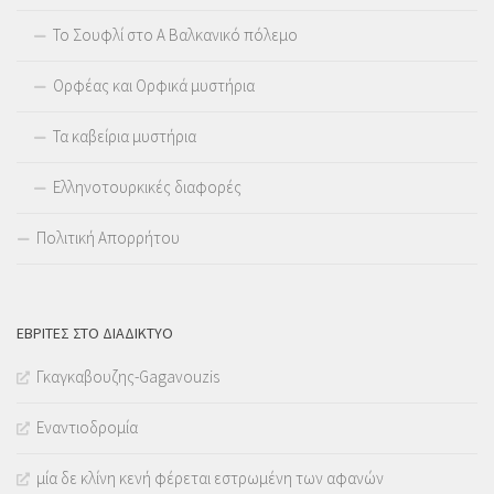
Το Σουφλί στο Α Βαλκανικό πόλεμο
Ορφέας και Ορφικά μυστήρια
Τα καβείρια μυστήρια
Ελληνοτουρκικές διαφορές
Πολιτική Απορρήτου
ΕΒΡΊΤΕΣ ΣΤΟ ΔΙΑΔΊΚΤΥΟ
Γκαγκαβουζης-Gagavouzis
Εναντιοδρομία
μία δε κλίνη κενή φέρεται εστρωμένη των αφανών