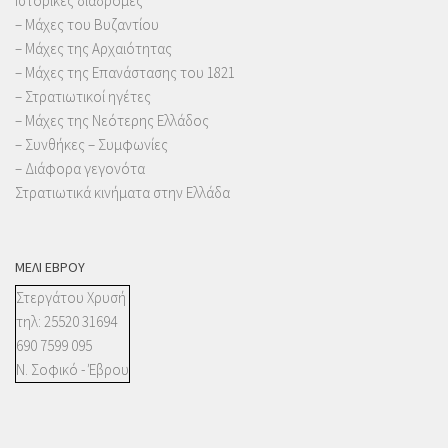
Ιστορικές διαδρομές
– Μάχες του Βυζαντίου
– Μάχες της Αρχαιότητας
– Μάχες της Επανάστασης του 1821
– Στρατιωτικοί ηγέτες
– Μάχες της Νεότερης Ελλάδος
– Συνθήκες – Συμφωνίες
– Διάφορα γεγονότα
Στρατιωτικά κινήματα στην Ελλάδα
ΜΈΛΙ ΈΒΡΟΥ
Στεργάτου Χρυσή
τηλ: 25520 31694
690 7599 095
Ν. Σοφικό - Έβρου