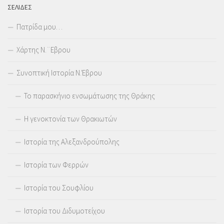
ΣΕΛΊΔΕΣ
Πατρίδα μου…
Χάρτης Ν.¨Εβρου
Συνοπτική Ιστορία Ν.Έβρου
Το παρασκήνιο ενσωμάτωσης της Θράκης
Η γενοκτονία των Θρακιωτών
Ιστορία της Αλεξανδρούπολης
Ιστορία των Φερρών
Ιστορία του Σουφλίου
Ιστορία του Διδυμοτείχου