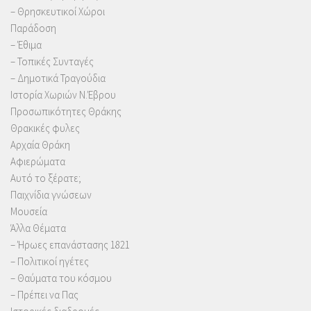
– Θρησκευτικοί Χώροι
Παράδοση
– Έθιμα
– Τοπικές Συνταγές
– Δημοτικά Τραγούδια
Ιστορία Χωριών Ν.Έβρου
Προσωπικότητες Θράκης
Θρακικές φυλες
Αρχαία Θράκη
Αφιερώματα
Αυτό το ξέρατε;
Παιχνίδια γνώσεων
Μουσεία
Άλλα Θέματα
– Ήρωες επανάστασης 1821
– Πολιτικοί ηγέτες
– Θαύματα του κόσμου
– Πρέπει να Πας