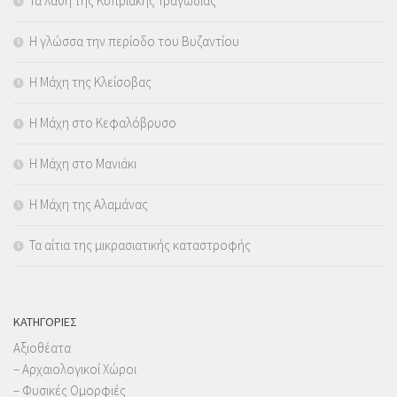
Τα λάθη της Κυπριακής Τραγωδίας
Η γλώσσα την περίοδο του Βυζαντίου
Η Μάχη της Κλείσοβας
Η Μάχη στο Κεφαλόβρυσο
Η Μάχη στο Μανιάκι
Η Μάχη της Αλαμάνας
Τα αίτια της μικρασιατικής καταστροφής
KΑΤΗΓΟΡΊΕΣ
Αξιοθέατα
– Αρχαιολογικοί Χώροι
– Φυσικές Ομορφιές