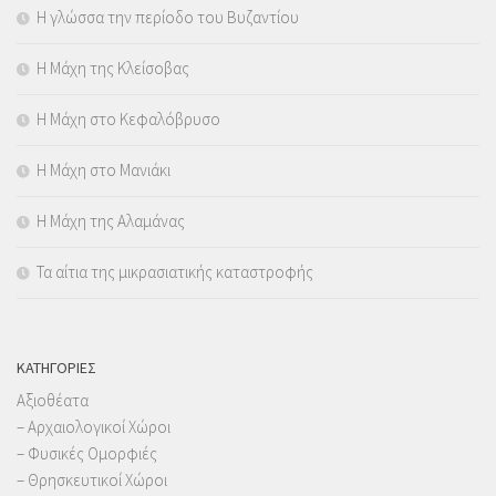
Η γλώσσα την περίοδο του Βυζαντίου
Η Μάχη της Κλείσοβας
Η Μάχη στο Κεφαλόβρυσο
Η Μάχη στο Μανιάκι
Η Μάχη της Αλαμάνας
Τα αίτια της μικρασιατικής καταστροφής
KΑΤΗΓΟΡΊΕΣ
Αξιοθέατα
– Αρχαιολογικοί Χώροι
– Φυσικές Ομορφιές
– Θρησκευτικοί Χώροι