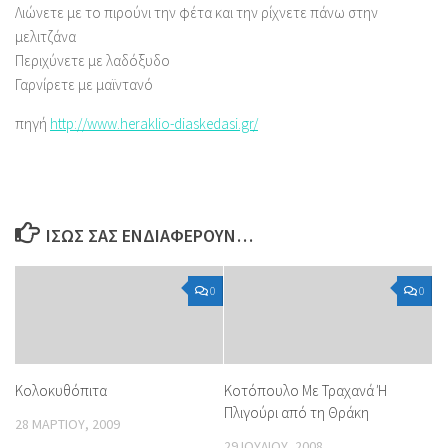
Λιώνετε με το πιρούνι την φέτα και την ρίχνετε πάνω στην
μελιτζάνα
Περιχύνετε με λαδόξυδο
Γαρνίρετε με μαϊντανό
πηγή
http://www.heraklio-diaskedasi.gr/
ΊΣΩΣ ΣΑΣ ΕΝΔΙΑΦΈΡΟΥΝ…
0
0
Κολοκυθόπιτα
Κοτόπουλο Με Τραχανά Ή
Πλιγούρι από τη Θράκη
28 ΜΑΡΤΊΟΥ, 2009
29 ΙΟΥΛΊΟΥ, 2008