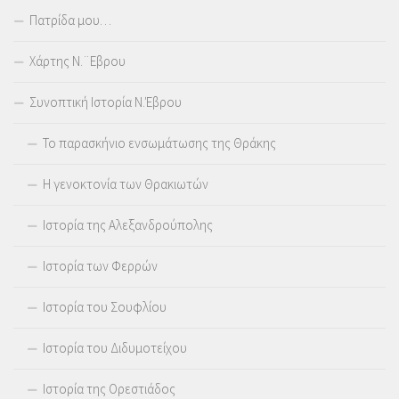
Πατρίδα μου…
Χάρτης Ν.¨Εβρου
Συνοπτική Ιστορία Ν.Έβρου
Το παρασκήνιο ενσωμάτωσης της Θράκης
Η γενοκτονία των Θρακιωτών
Ιστορία της Αλεξανδρούπολης
Ιστορία των Φερρών
Ιστορία του Σουφλίου
Ιστορία του Διδυμοτείχου
Ιστορία της Ορεστιάδος