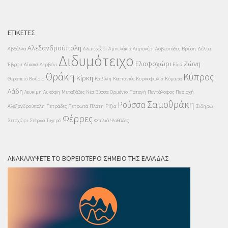
ΕΤΙΚΈΤΕΣ
Αλεξανδρούπολη
Αβδέλλα
Αλεποχώρι
Αμπελάκια
Απρονέρι
Ασβεστάδες
Βρύση
Δέλτα
Διδυμότειχο
Ελαφοχώρι
Ζώνη
Έβρου
Δίκαια
Δερβένι
Ελιά
Θράκη
Κύπρος
Κίρκη
Θεραπειό
Θούριο
Καβύλη
Καστανιές
Κορνοφωλιά
Κόμαρα
Λάδη
Λευκίμη
Λυκόφη
Μεταξάδες
Νέα Βύσσα
Ορμένιο
Παταγή
Πεντάλοφος
Περιοχή
Σαμοθράκη
Ρούσσα
Αλεξανδρούπολη
Πετράδες
Πετρωτά
Πλάτη
Ρίζια
Σιδηρώ
Φέρρες
Σιτοχώρι
Στέρνα
Τυχερό
Φτελιά
Ψαθάδες
ΑΝΑΚΑΛΎΨΕΤΕ ΤΟ ΒΟΡΕΙΌΤΕΡΟ ΣΗΜΕΊΟ ΤΗΣ ΕΛΛΆΔΑΣ