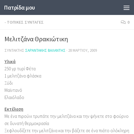
Πατρίδα μου
Skip to content
- ΤΟΠΙΚΈΣ ΣΥΝΤΑΓΈΣ
0
Μελιτζάνα Θρακιώτικη
ΣΥΝΤΆΚΤΗΣ
ΣΑΡΑΝΤΆΚΗΣ ΒΑΛΆΝΤΗΣ
·
28 ΜΑΡΤΊΟΥ, 2009
Υλικά
250 γρ τυρί Φέτα
1 μελιτζάνα φλάσκα
Ξύδι
Μαϊντανό
Ελαιόλαδο
Εκτέλεση
Με ένα πιρούνι τρυπάτε την μελιτζάνα και την ψήνετε στο φούρνο
σε δυνατή θερμοκρασία
Ξεφλουδίζετε την μελιτζάνα και την βάζετε σε ένα πιάτο ολόκληρη