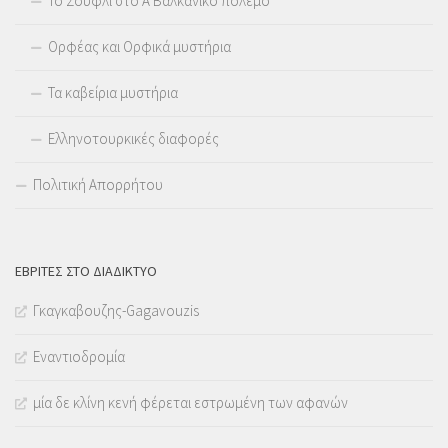
Το Σουφλί στο Α Βαλκανικό πόλεμο
Ορφέας και Ορφικά μυστήρια
Τα καβείρια μυστήρια
Ελληνοτουρκικές διαφορές
Πολιτική Απορρήτου
ΕΒΡΊΤΕΣ ΣΤΟ ΔΙΑΔΊΚΤΥΟ
Γκαγκαβουζης-Gagavouzis
Εναντιοδρομία
μία δε κλίνη κενή φέρεται εστρωμένη των αφανών