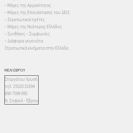
– Μάχες της Αρχαιότητας
– Μάχες της Επανάστασης του 1821
– Στρατιωτικοί ηγέτες
– Μάχες της Νεότερης Ελλάδος
– Συνθήκες – Συμφωνίες
– Διάφορα γεγονότα
Στρατιωτικά κινήματα στην Ελλάδα
ΜΈΛΙ ΈΒΡΟΥ
Στεργάτου Χρυσή
τηλ: 25520 31694
690 7599 095
Ν. Σοφικό - Έβρου