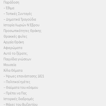
Παράδοση
– Έθιμα
– Τοπικές Συνταγές
– Δημοτικά Τραγούδια
Ιστορία Χωριών Ν.Έβρου
Προσωπικότητες Θράκης
Θρακικές φυλες
Αρχαία Θράκη
Αφιερώματα
Αυτό το ξέρατε;
Παιχνίδια γνώσεων
Μουσεία
Άλλα Θέματα
– Ήρωες επανάστασης 1821
– Πολιτικοί ηγέτες
– Θαύματα του κόσμου
– Πρέπει να Πας
Ιστορικές διαδρομές
– Μάχες του Βυζαντίου