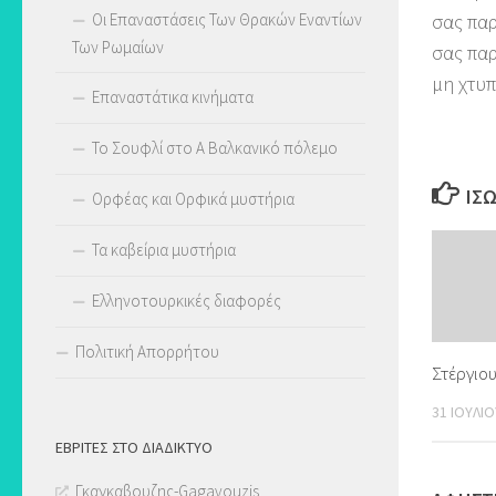
Οι Επαναστάσεις Των Θρακών Εναντίων
σας πα
Των Ρωμαίων
σας πα
μη χτυπ
Επαναστάτικα κινήματα
Το Σουφλί στο Α Βαλκανικό πόλεμο
ΊΣ
Ορφέας και Ορφικά μυστήρια
Τα καβείρια μυστήρια
Ελληνοτουρκικές διαφορές
Πολιτική Απορρήτου
Στέργιου
31 ΙΟΥΛΊΟ
ΕΒΡΊΤΕΣ ΣΤΟ ΔΙΑΔΊΚΤΥΟ
Γκαγκαβουζης-Gagavouzis