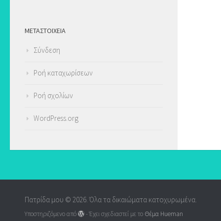
ΜΕΤΑΣΤΟΙΧΕΊΑ
Σύνδεση
Ροή καταχωρίσεων
Ροή σχολίων
WordPress.org
Πατρίδα μου © 2026. Όλα τα δικαιώματα κατοχυρωμένα.
Υποστηριζόμενο από
- Έχει σχεδιαστεί με το
Θέμα Ηueman