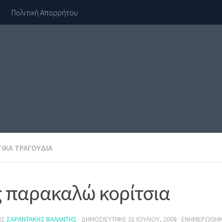
Πολιτική Απορρήτου
ΙΚΆ ΤΡΑΓΟΎΔΙΑ
 παρακαλώ κορίτσια
ΗΣ
ΣΑΡΑΝΤΆΚΗΣ ΒΑΛΆΝΤΗΣ
· ΔΗΜΟΣΙΕΎΤΗΚΕ
31 ΙΟΥΛΊΟΥ, 2008
· ΕΝΗΜΕΡΏΘΗ