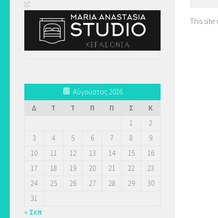
This sit
Αύγουστος 2026
Δ
Τ
Τ
Π
Π
Σ
Κ
1
2
3
4
5
6
7
8
9
10
11
12
13
14
15
16
17
18
19
20
21
22
23
24
25
26
27
28
29
30
31
« Σεπ