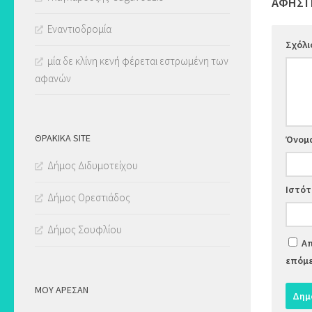
ΑΦΉΣΤ
Εναντιοδρομία
Σχόλ
μία δε κλίνη κενή φέρεται εστρωμένη των
αφανών
ΘΡΑΚΙΚΑ SITE
Όνομ
Δήμος Διδυμοτείχου
Ιστό
Δήμος Ορεστιάδος
Δήμος Σουφλίου
Απ
επόμε
ΜΟΥ ΆΡΕΣΑΝ