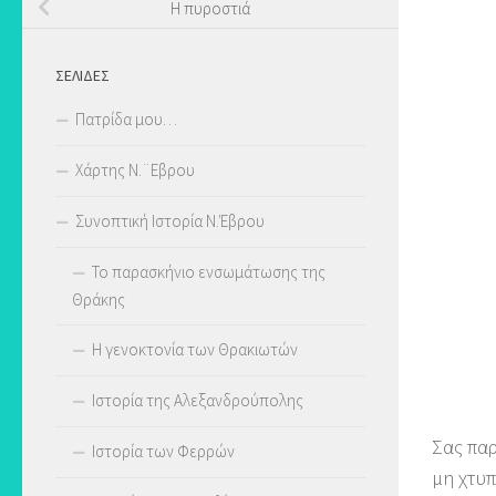
Η πυροστιά
ΣΕΛΊΔΕΣ
Πατρίδα μου…
Χάρτης Ν.¨Εβρου
Συνοπτική Ιστορία Ν.Έβρου
Το παρασκήνιο ενσωμάτωσης της
Θράκης
Η γενοκτονία των Θρακιωτών
Ιστορία της Αλεξανδρούπολης
Σας πα
Ιστορία των Φερρών
μη χτυπ