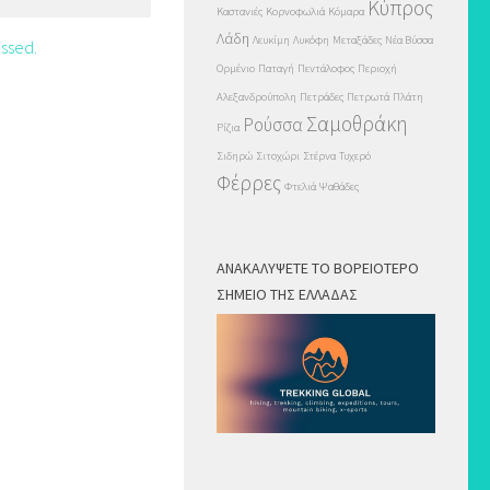
Κύπρος
Καστανιές
Κορνοφωλιά
Κόμαρα
Λάδη
Λευκίμη
Λυκόφη
Μεταξάδες
Νέα Βύσσα
ssed.
Ορμένιο
Παταγή
Πεντάλοφος
Περιοχή
Αλεξανδρούπολη
Πετράδες
Πετρωτά
Πλάτη
Σαμοθράκη
Ρούσσα
Ρίζια
Σιδηρώ
Σιτοχώρι
Στέρνα
Τυχερό
Φέρρες
Φτελιά
Ψαθάδες
ΑΝΑΚΑΛΎΨΕΤΕ ΤΟ ΒΟΡΕΙΌΤΕΡΟ
ΣΗΜΕΊΟ ΤΗΣ ΕΛΛΆΔΑΣ