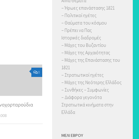
Άλλα Θέματα
– Ήρωες επανάστασης 1821
– Πολιτικοί ηγέτες
– Θαύματα του κόσμου
– Πρέπει να Πας
Ιστορικές διαδρομές
– Μάχες του Βυζαντίου
– Μάχες της Αρχαιότητας
– Μάχες της Επανάστασης του
1821
0
– Στρατιωτικοί ηγέτες
– Μάχες της Νεότερης Ελλάδος
– Συνθήκες – Συμφωνίες
– Διάφορα γεγονότα
ανοχορταρούδια
Στρατιωτικά κινήματα στην
Ελλάδα
2008
ΜΈΛΙ ΈΒΡΟΥ