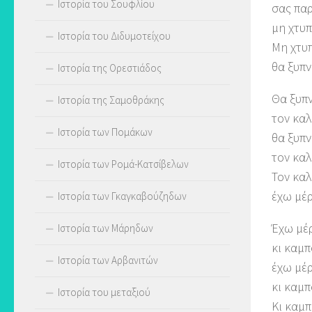
Ιστορία του Σουφλίου
σας πα
μη χτυπ
Ιστορία του Διδυμοτείχου
Μη χτυπ
θα ξυπν
Ιστορία της Ορεστιάδος
Θα ξυπν
Ιστορία της Σαμοθράκης
τον καλ
Ιστορία των Πομάκων
θα ξυπν
τον καλ
Ιστορία των Ρομά-Κατσίβελων
Τον καλ
έχω μέρ
Ιστορία των Γκαγκαβούζηδων
Έχω μέρ
Ιστορία των Μάρηδων
κι καμ
Ιστορία των Αρβανιτών
έχω μέρ
κι καμ
Ιστορία του μεταξιού
Κι καμ