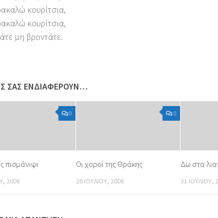
ρακαλώ κουρίτσια,
ρακαλώ κουρίτσια,
άτε μη βροντάτε.
ΩΣ ΣΑΣ ΕΝΔΙΑΦΈΡΟΥΝ…
0
0
ς πισμάνιψι
Οι χοροί της Θράκης
Δω στα λι
Υ, 2008
26 ΙΟΥΛΊΟΥ, 2008
31 ΙΟΥΛΊΟΥ, 