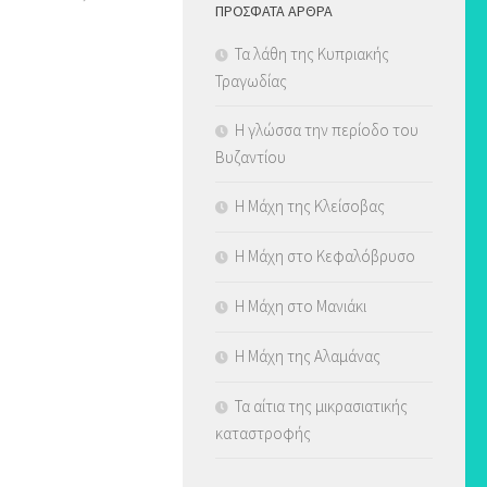
ΠΡΌΣΦΑΤΑ ΆΡΘΡΑ
Τα λάθη της Κυπριακής
Τραγωδίας
Η γλώσσα την περίοδο του
Βυζαντίου
Η Μάχη της Κλείσοβας
Η Μάχη στο Κεφαλόβρυσο
Η Μάχη στο Μανιάκι
Η Μάχη της Αλαμάνας
Τα αίτια της μικρασιατικής
καταστροφής