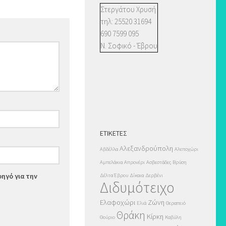
Στεργάτου Χρυσή
τηλ: 25520 31694
690 7599 095
Ν. Σοφικό - Έβρου
ΕΤΙΚΈΤΕΣ
Αλεξανδρούπολη
Αβδέλλα
Αλεποχώρι
Αμπελάκια
Απρονέρι
Ασβεστάδες
Βρύση
οηγό για την
Δέλτα Έβρου
Δίκαια
Δερβένι
Διδυμότειχο
Ελαφοχώρι
Ζώνη
Ελιά
Θεραπειό
Θράκη
Κίρκη
Θούριο
Καβύλη