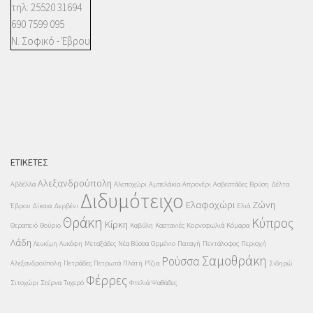
τηλ: 25520 31694
690 7599 095
Ν. Σοφικό - Έβρου
ΕΤΙΚΈΤΕΣ
Αλεξανδρούπολη
Αβδέλλα
Αλεποχώρι
Αμπελάκια
Απρονέρι
Ασβεστάδες
Βρύση
Δέλτα
Διδυμότειχο
Ελαφοχώρι
Ζώνη
Έβρου
Δίκαια
Δερβένι
Ελιά
Θράκη
Κύπρος
Κίρκη
Θεραπειό
Θούριο
Καβύλη
Καστανιές
Κορνοφωλιά
Κόμαρα
Λάδη
Λευκίμη
Λυκόφη
Μεταξάδες
Νέα Βύσσα
Ορμένιο
Παταγή
Πεντάλοφος
Περιοχή
Σαμοθράκη
Ρούσσα
Αλεξανδρούπολη
Πετράδες
Πετρωτά
Πλάτη
Ρίζια
Σιδηρώ
Φέρρες
Σιτοχώρι
Στέρνα
Τυχερό
Φτελιά
Ψαθάδες