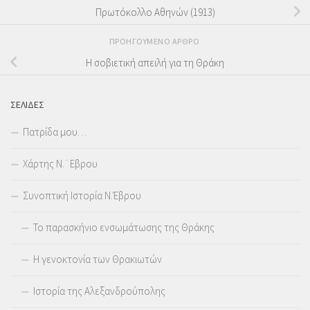
Πρωτόκολλο Αθηνών (1913)
ΠΡΟΗΓΟΎΜΕΝΟ ΆΡΘΡΟ
Η σοβιετική απειλή για τη Θράκη
ΣΕΛΊΔΕΣ
Πατρίδα μου…
Χάρτης Ν.¨Εβρου
Συνοπτική Ιστορία Ν.Έβρου
Το παρασκήνιο ενσωμάτωσης της Θράκης
Η γενοκτονία των Θρακιωτών
Ιστορία της Αλεξανδρούπολης