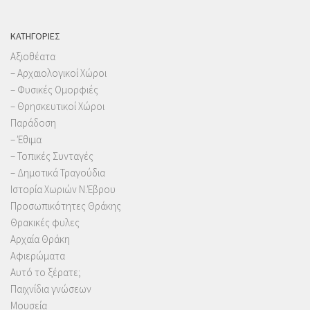
KΑΤΗΓΟΡΊΕΣ
Αξιοθέατα
– Αρχαιολογικοί Χώροι
– Φυσικές Ομορφιές
– Θρησκευτικοί Χώροι
Παράδοση
– Έθιμα
– Τοπικές Συνταγές
– Δημοτικά Τραγούδια
Ιστορία Χωριών Ν.Έβρου
Προσωπικότητες Θράκης
Θρακικές φυλες
Αρχαία Θράκη
Αφιερώματα
Αυτό το ξέρατε;
Παιχνίδια γνώσεων
Μουσεία