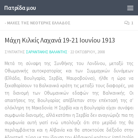
Πατρίδα μου
Skip to content
- ΜΆΧΕΣ ΤΗΣ ΝΕΌΤΕΡΗΣ ΕΛΛΆΔΟΣ
1
Μάχη Κιλκίς Λαχανά 19-21 Ιουνίου 1913
ΣΥΝΤΆΚΤΗΣ
ΣΑΡΑΝΤΆΚΗΣ ΒΑΛΆΝΤΗΣ
·
22 ΟΚΤΩΒΡΊΟΥ, 2008
Μετά τη σύναψη της Συνθήκης του Λονδίνου, μεταξύ της
Οθωμανικής αυτοκρατορίας και των Συμμαχικών δυνάμεων
(Ελλάδα, Βουλγαρία, Σερβία, Μαυροβούνιο), ήλθε η ώρα να
ξεκαθαρίσουν τα Βαλκανικά κράτη τις μεταξύ τους διαφορές, για
τη διανομή των Οθωμανικών εδαφών της Βαλκανικής. Οι
απαιτήσεις της Βουλγαρίας απέβλεπαν στην επέκτασή της σ’
ολόκληρη τη Μακεδονία. Η Σερβία και η Βουλγαρία είχαν συνάψει
συμφωνία διανομής, αλλά κατόπιν η Σερβία δεν αναγνώριζε πια τη
συμφωνία αυτή γιατί ενώ υπολόγιζε ότι στο μερίδιό της θα
περιλαμβάνεται και η Αλβανία και θα αποκτούσε διέξοδο στην
Αδριατική, τώρα με την ίδρυση του Αλβανικού κράτους (από Ιταλία