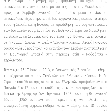
Η Βουλγαρική κυβέρνηση, προς εφαρμογή του σχεδίου της,
μετακίνησε τον όγκο του στρατού της προς την Μακεδονία και
προς τα Σερβοβουλγαρικά σύνορα. Στα μέσα Ιουνίου οι
μετακινήσεις είχαν περατωθεί. Ταυτόχρονα όμως έλαβαν τα μέτρα
τους η Σερβία και η Ελλάδα, με προώθηση των συγκεντρώσεων
των δυνάμεών τους. Εναντίον του Ελληνικού Στρατού διατέθηκε η
2α Βουλγαρική Στρατιά, υπό τον Στρατηγό Ιβάνωφ, ανεπτυγμένη
στην γραμμή Δοϊράνη – Κιλκίς – Λαχανάς – βόρεια πλευρά Παγγαίου
όρους – Ελευθερούπολη και εναντίον των Σέρβων αναπτύχθηκε η
4η Βουλγαρική Στρατιά στην περιοχή Ιστίπ – Ραδοβίτσα –
Στρώμνιτσα.
Την νύχτα 16-17 Ιουνίου 1913, ο Βουλγαρικός Στρατός επιτέθηκε
ταυτόχρονα κατά των Σερβικών και Ελληνικών θέσεων. Η 2η
Στρατιά επιτέθηκε αρχικά κατά των Ελληνικών προφυλακών στο
Παγγαίο. Στις 17 Ιουνίου οι επιθέσεις επεκτάθηκαν προς Νιγρίτα και
δυτικά της λίμνης Αρτζάνι. Την νύκτα 17-18 Ιουνίου η Βουλγαρική
δύναμη (1250 ανδρών) που διέμενε στη Θεσσαλονίκη ως
φιλοξενούμενη αιχμαλωτίσθηκε κατόπιν μάχης. Στις 18 Ιουνίου