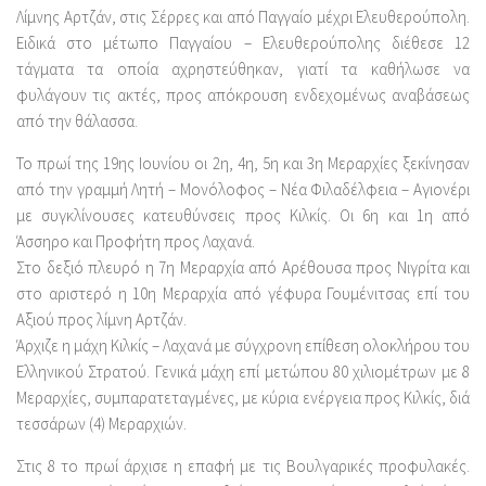
Λίμνης Αρτζάν, στις Σέρρες και από Παγγαίο μέχρι Ελευθερούπολη.
Ειδικά στο μέτωπο Παγγαίου – Ελευθερούπολης διέθεσε 12
τάγματα τα οποία αχρηστεύθηκαν, γιατί τα καθήλωσε να
φυλάγουν τις ακτές, προς απόκρουση ενδεχομένως αναβάσεως
από την θάλασσα.
Το πρωί της 19ης Ιουνίου οι 2η, 4η, 5η και 3η Μεραρχίες ξεκίνησαν
από την γραμμή Λητή – Μονόλοφος – Νέα Φιλαδέλφεια – Αγιονέρι
με συγκλίνουσες κατευθύνσεις προς Κιλκίς. Οι 6η και 1η από
Άσσηρο και Προφήτη προς Λαχανά.
Στο δεξιό πλευρό η 7η Μεραρχία από Αρέθουσα προς Νιγρίτα και
στο αριστερό η 10η Μεραρχία από γέφυρα Γουμένιτσας επί του
Αξιού προς λίμνη Αρτζάν.
Άρχιζε η μάχη Κιλκίς – Λαχανά με σύγχρονη επίθεση ολοκλήρου του
Ελληνικού Στρατού. Γενικά μάχη επί μετώπου 80 χιλιομέτρων με 8
Μεραρχίες, συμπαρατεταγμένες, με κύρια ενέργεια προς Κιλκίς, διά
τεσσάρων (4) Μεραρχιών.
Στις 8 το πρωί άρχισε η επαφή με τις Βουλγαρικές προφυλακές.