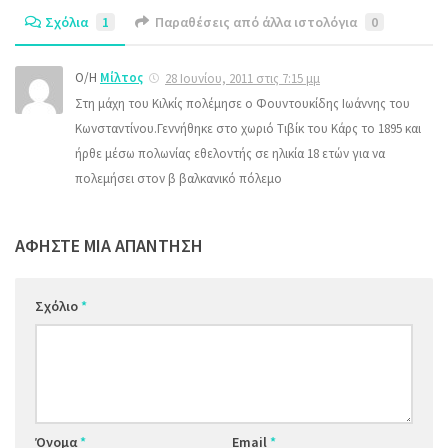
Σχόλια
1
Παραθέσεις από άλλα ιστολόγια
0
Ο/Η
Μίλτος
28 Ιουνίου, 2011 στις 7:15 μμ
Στη μάχη του Κιλκίς πολέμησε ο Φουντουκίδης Ιωάννης του
Κωνσταντίνου.Γεννήθηκε στο χωριό Τιβίκ του Κάρς το 1895 και
ήρθε μέσω πολωνίας εθελοντής σε ηλικία 18 ετών για να
πολεμήσει στον β βαλκανικό πόλεμο
ΑΦΉΣΤΕ ΜΙΑ ΑΠΆΝΤΗΣΗ
Σχόλιο
*
Όνομα
*
Email
*