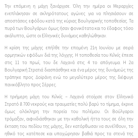
Την επόμενη η μάχη ξανάρχισε. Όλη την ημέρα οι Μεραρχίες
ενεπλάκησαν σε σκληρότατους αγώνες για να πλησιάσουν σε
αποστάσεις εφόδου κατά της κύριας Βουλγαρικής τοποθεσίας. Τα
πυρά των Βουλγάρων όμως ήσαν φονικότατα και το έδαφος τόσο
ακάλυπτο, ώστε οι Ελληνικές δυνάμεις καθηλώθηκαν.
Η κρίση της μάχης επήλθε την επομένη 21η Ιουνίου με σειρά
ορμητικών εφόδων διά της λόγχης. Η τοποθεσία του Κιλκίς έπεσε
στις 11 το πρωί, του δε Λαχανά στις 4 το απόγευμα. Η 2α
Βουλγαρική Στρατιά διασπάσθηκε και ένα μέρος της δυνάμεώς της
τράπηκε προς Δοϊράνη ενώ το μεγαλύτερο μέρος της διέφυγε
πανικόβλητο προς Σέρρες.
Η τριήμερη μάχη του Κιλκίς – Λαχανά στοίχισε στον Ελληνικό
Στρατό 8.700 νεκρούς και τραυματίες πολύ βαρύ το τίμημα, έκρινε
όμως ολόκληρη την πορεία του πολέμου. Οι Βούλγαροι
τρόμαξαν, αιφνιδιάσθηκαν με την καθολική ήττα τους σε όλη την
έκταση του πεδίου της μάχης, δεν κατόρθωσαν να συνέλθουν, το
ηθικό τος κατέπεσε και υποχώρησαν βαθιά προς τα στενά της