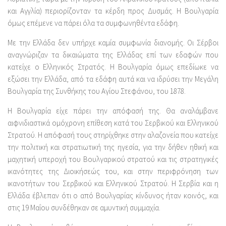
και Αγγλία) περιορίζονταν τα κέρδη προς Δυσμάς. Η Βουλγαρία
όμως επέμενε να πάρει όλα τα συμφωνηθέντα εδάφη.
Με την Ελλάδα δεν υπήρχε καμία συμφωνία διανομής. Οι Σέρβοι
αναγνώριζαν τα δικαιώματα της Ελλάδας επί των εδαφών που
κατείχε ο Ελληνικός Στρατός. Η Βουλγαρία όμως επεδίωκε να
εξώσει την Ελλάδα, από τα εδάφη αυτά και να ιδρύσει την Μεγάλη
Βουλγαρία της Συνθήκης του Αγίου Στεφάνου, του 1878.
Η Βουλγαρία είχε πάρει την απόφασή της. Θα αναλάμβανε
αιφνιδιαστικά ομόχρονη επίθεση κατά του Σερβικού και Ελληνικού
Στρατού. Η απόφασή τους στηρίχθηκε στην αλαζονεία που κατείχε
την πολιτική και στρατιωτική της ηγεσία, για την δήθεν ηθική και
μαχητική υπεροχή του Βουλγαρικού στρατού και τις στρατηγικές
ικανότητες της Διοικήσεώς του, και στην περιφρόνηση των
ικανοτήτων του Σερβικού και Ελληνικού Στρατού. Η Σερβία και η
Ελλάδα έβλεπαν ότι ο από Βουλγαρίας κίνδυνος ήταν κοινός, και
στις 19 Μαΐου συνδέθηκαν σε αμυντική συμμαχία.