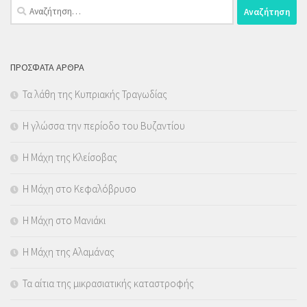
Αναζήτηση
για:
ΠΡΌΣΦΑΤΑ ΆΡΘΡΑ
Τα λάθη της Κυπριακής Τραγωδίας
Η γλώσσα την περίοδο του Βυζαντίου
Η Μάχη της Κλείσοβας
Η Μάχη στο Κεφαλόβρυσο
Η Μάχη στο Μανιάκι
Η Μάχη της Αλαμάνας
Τα αίτια της μικρασιατικής καταστροφής