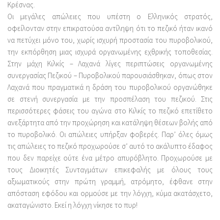
Κρέσνας.
Οι μεγάλες απώλειες που υπέστη ο Ελληνικός στρατός,
οφείλονταν στην επικρατούσα αντίληψη ότι το πεζικό ήταν ικανό
να πετύχει μόνο του, χωρίς ισχυρή προστασία του πυροβολικού,
την εκπόρθηση μιας ισχυρά οργανωμένης εχθρικής τοποθεσίας.
Στην μάχη Κιλκίς – Λαχανά λίγες περιπτώσεις οργανωμένης
συνεργασίας Πεζικού – Πυροβολικού παρουσιάσθηκαν, όπως στον
Λαχανά που πραγματικά η δράση του πυροβολικού οργανώθηκε
σε στενή συνεργασία με την προσπέλαση του πεζικού. Στις
περισσότερες φάσεις του αγώνα στο Κιλκίς το πεζικό επετίθετο
ανεξάρτητα από την προχώρηση και κατάληψη θέσεων βολής από
το πυροβολικό. Οι απώλειες υπήρξαν φοβερές. Παρ’ όλες όμως
τις απώλειες το πεζικό προχωρούσε σ’ αυτό το ακάλυπτο έδαφος
που δεν παρείχε ούτε ένα μέτρο απυρόβλητο. Προχωρούσε με
τους Διοικητές Συνταγμάτων επικεφαλής με όλους τους
αξιωματικούς στην πρώτη γραμμή, ατρόμητο, έφθανε στην
απόσταση εφόδου και ορμούσε με την λόγχη, κύμα ακατάσχετο,
ακαταγώνιστο. Εκεί η λόγχη νίκησε το πυρ!