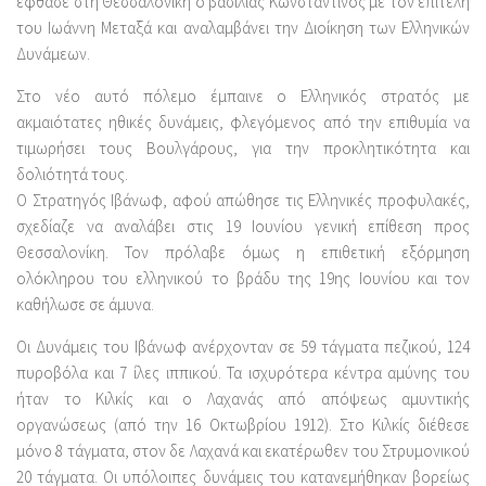
έφθασε στη Θεσσαλονίκη ο βασιλιάς Κωνσταντίνος με τον επιτελή
του Ιωάννη Μεταξά και αναλαμβάνει την Διοίκηση των Ελληνικών
Δυνάμεων.
Στο νέο αυτό πόλεμο έμπαινε ο Ελληνικός στρατός με
ακμαιότατες ηθικές δυνάμεις, φλεγόμενος από την επιθυμία να
τιμωρήσει τους Βουλγάρους, για την προκλητικότητα και
δολιότητά τους.
Ο Στρατηγός Ιβάνωφ, αφού απώθησε τις Ελληνικές προφυλακές,
σχεδίαζε να αναλάβει στις 19 Ιουνίου γενική επίθεση προς
Θεσσαλονίκη. Τον πρόλαβε όμως η επιθετική εξόρμηση
ολόκληρου του ελληνικού το βράδυ της 19ης Ιουνίου και τον
καθήλωσε σε άμυνα.
Οι Δυνάμεις του Ιβάνωφ ανέρχονταν σε 59 τάγματα πεζικού, 124
πυροβόλα και 7 ίλες ιππικού. Τα ισχυρότερα κέντρα αμύνης του
ήταν το Κιλκίς και ο Λαχανάς από απόψεως αμυντικής
οργανώσεως (από την 16 Οκτωβρίου 1912). Στο Κιλκίς διέθεσε
μόνο 8 τάγματα, στον δε Λαχανά και εκατέρωθεν του Στρυμονικού
20 τάγματα. Οι υπόλοιπες δυνάμεις του κατανεμήθηκαν βορείως