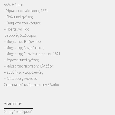
Άλλα Θέματα
– Ήρωες επανάστασης 1821
– Πολιτικοί ηγέτες
– Θαύματα του κόσμου
– Πρέπει να Πας
Ιστορικές διαδρομές
– Μάχες του Βυζαντίου
– Μάχες της Αρχαιότητας
– Μάχες της Επανάστασης του 1821
– Στρατιωτικοί ηγέτες
– Μάχες της Νεότερης Ελλάδος
– Συνθήκες – Συμφωνίες
– Διάφορα γεγονότα
Στρατιωτικά κινήματα στην Ελλάδα
ΜΈΛΙ ΈΒΡΟΥ
Στεργάτου Χρυσή