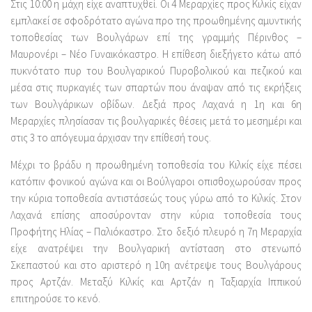
Στις 10:00 η μάχη είχε αναπτυχθεί. Οι 4 Μεραρχίες προς Κιλκίς είχαν
εμπλακεί σε σφοδρότατο αγώνα προ της προωθημένης αμυντικής
τοποθεσίας των Βουλγάρων επί της γραμμής Πέρινθος –
Μαυρονέρι – Νέο Γυναικόκαστρο. Η επίθεση διεξήγετο κάτω από
πυκνότατο πυρ του Βουλγαρικού Πυροβολικού και πεζικού και
μέσα στις πυρκαγιές των σπαρτών που άναψαν από τις εκρήξεις
των Βουλγάρικων οβίδων. Δεξιά προς Λαχανά η 1η και 6η
Μεραρχίες πλησίασαν τις βουλγαρικές θέσεις μετά το μεσημέρι και
στις 3 το απόγευμα άρχισαν την επίθεσή τους.
Μέχρι το βράδυ η προωθημένη τοποθεσία του Κιλκίς είχε πέσει
κατόπιν φονικού αγώνα και οι Βούλγαροι οπισθοχωρούσαν προς
την κύρια τοποθεσία αντιστάσεώς τους γύρω από το Κιλκίς. Στον
Λαχανά επίσης αποσύρονταν στην κύρια τοποθεσία τους
Προφήτης Ηλίας – Παλιόκαστρο. Στο δεξιό πλευρό η 7η Μεραρχία
είχε ανατρέψει την Βουλγαρική αντίσταση στο στενωπό
Σκεπαστού και στο αριστερό η 10η ανέτρεψε τους Βουλγάρους
προς Αρτζάν. Μεταξύ Κιλκίς και Αρτζάν η Ταξιαρχία Ιππικού
επιτηρούσε το κενό.