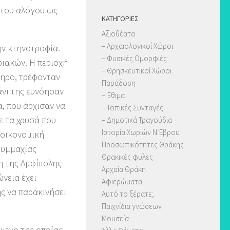
 του αλόγου ως
KΑΤΗΓΟΡΊΕΣ
Αξιοθέατα
– Αρχαιολογικοί Χώροι
ην κτηνοτροφία.
– Φυσικές Ομορφιές
ριακών. Η περιοχή
– Θρησκευτικοί Χώροι
μηρο, τρέφονταν
Παράδοση
άνι της ευνόησαν
– Έθιμα
α, που άρχισαν να
– Τοπικές Συνταγές
με τα χρυσά που
– Δημοτικά Τραγούδια
Ιστορία Χωριών Ν.Έβρου
 οικονομική
Προσωπικότητες Θράκης
Συμμαχίας
Θρακικές φυλες
η της Αμφίπολης
Αρχαία Θράκη
ώνεια έχει
Αφιερώματα
ης να παρακινήσει
Αυτό το ξέρατε;
Παιχνίδια γνώσεων
Μουσεία
μενο της οποίας