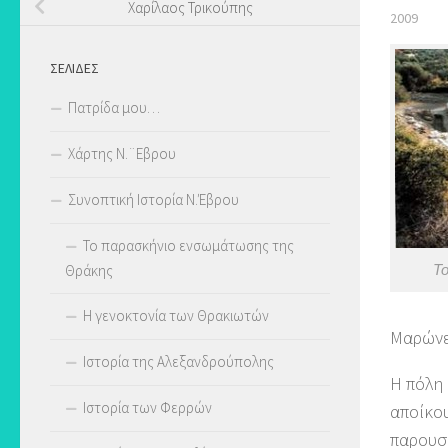
Χαρίλαος Τρικούπης
2009
ΣΕΛΊΔΕΣ
Πατρίδα μου…
Χάρτης Ν.¨Εβρου
Συνοπτική Ιστορία Ν.Έβρου
Το παρασκήνιο ενσωμάτωσης της
Θράκης
Το
Η γενοκτονία των Θρακιωτών
Μαρώνε
Ιστορία της Αλεξανδρούπολης
Η πόλη 
Ιστορία των Φερρών
αποίκου
παρουσί