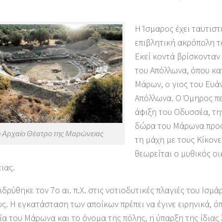
Η Ίσμαρος έχει ταυτιστ
επιβλητική ακρόπολη το
Εκεί κοντά βρίσκονταν 
του Απόλλωνα, όπου κα
Μάρων, ο γιος του Ευάν
Απόλλωνα. Ο Όμηρος πε
άφιξη του Οδυσσέα, την
δώρα του Μάρωνα προς
 Αρχαίο Θέατρο της Μαρώνειας
τη μάχη με τους Κίκον
θεωρείται ο μυθικός οι
ιας.
ιδρύθηκε τον 7ο αι. π.Χ. στις νοτιοδυτικές πλαγιές του Ισμ
ς. Η εγκατάσταση των αποίκων πρέπει να έγινε ειρηνικά, 
α του Μάρωνα και το όνομα της πόλης, η ύπαρξη της ίδιας 