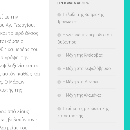
ΠΡΌΣΦΑΤΑ ΆΡΘΡΑ
Τα λάθη της Κυπριακής
εί με την
Τραγωδίας
υ Αγ. Γεωργίου.
και το ιερό άλσος
Η γλώσσα την περίοδο του
τοικόυσε ο
Βυζαντίου
θη και ιερέας του
Η Μάχη της Κλείσοβας
ριγράφει την
 φιλοξενία και τα
Η Μάχη στο Κεφαλόβρυσο
 αυτόν, καθώς και
ες. Ο Μάρων
Η Μάχη στο Μανιάκι
κιστής της
Η Μάχη της Αλαμάνας
Τα αίτια της μικρασιατικής
άρου από Χίους
καταστροφής
όπως βεβαιώνουν η
λατρείας του