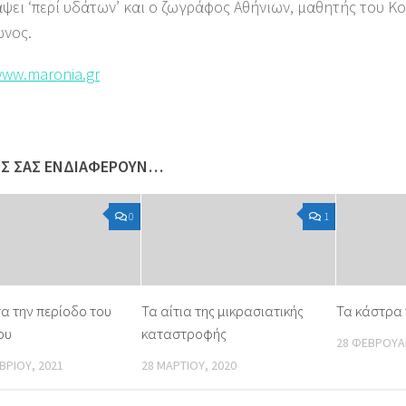
άψει ‘περί υδάτων’ και ο ζωγράφος Αθήνιων, μαθητής του Κ
ωνος.
www.maronia.gr
ΩΣ ΣΑΣ ΕΝΔΙΑΦΈΡΟΥΝ…
0
1
α την περίοδο του
Τα αίτια της μικρασιατικής
Τα κάστρα 
ου
καταστροφής
28 ΦΕΒΡΟΥΑΡ
ΒΡΊΟΥ, 2021
28 ΜΑΡΤΊΟΥ, 2020