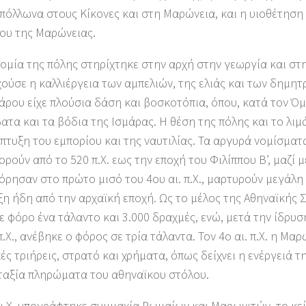
πόλλωνα στους Κίκονες και στη Μαρώνεια, και η υιοθέτηση
ου της Μαρώνειας.
ομία της πόλης στηρίχτηκε στην αρχή στην γεωργία και στ
ούσε η καλλιέργεια των αμπελιών, της ελιάς και των δημητ
άρου είχε πλούσια δάση και βοσκοτόπια, όπου, κατά τον Ό
ατα και τα βόδια της Ισμάρας. Η θέση της πόλης και το λιμ
πτυξη του εμπορίου και της ναυτιλίας. Τα αργυρά νομίσματ
ρούν από το 520 π.Χ. εως την εποχή του Φιλίππου Β’, μαζί 
ρησαν στο πρώτο μισό του 4ου αι. π.Χ., μαρτυρούν μεγάλη
η ήδη από την αρχαϊκή εποχή. Ως το μέλος της Αθηναϊκής 
 φόρο ένα τάλαντο και 3.000 δραχμές, ενώ, μετά την ίδρυσ
π.Χ., ανέβηκε ο φόρος σε τρία τάλαντα. Τον 4ο αι. π.Χ. η Μαρ
ές τριήρεις, στρατό και χρήματα, όπως δείχνει η ενέργειά τ
ταξία πληρώματα του αθηναϊκου στόλου.
μ.Χ. υπογράφτηκε συμμαχία Ρωμαίων και Μαρωνιτών, το κεί