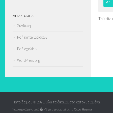
ΜΕΤΑΣΤΟΙΧΕΊΑ
This sit
Σύνδεση
Ροή καταχωρίσεων
Ροή σχολίων
WordPress.org
Πατρίδα μου © 2026. Όλα τα δικαιώματα κατοχυρωμένα.
Υποστηριζόμενο από
- Έχει σχεδιαστεί με το
Θέμα Ηueman