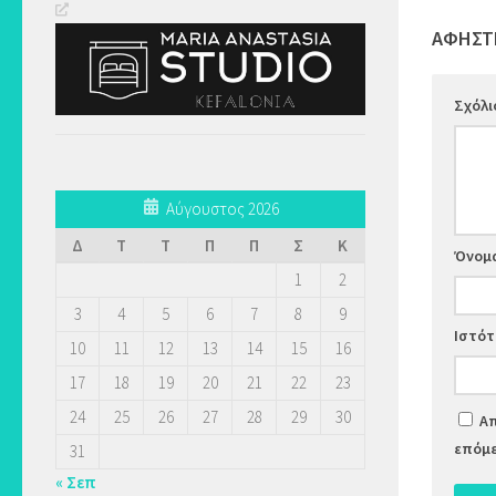
ΑΦΉΣΤ
Σχόλ
Αύγουστος 2026
Δ
Τ
Τ
Π
Π
Σ
Κ
Όνομ
1
2
3
4
5
6
7
8
9
Ιστό
10
11
12
13
14
15
16
17
18
19
20
21
22
23
24
25
26
27
28
29
30
Απ
επόμε
31
« Σεπ