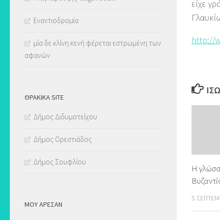
είχε γρ
Γλαυκί
Εναντιοδρομία
http://
μία δε κλίνη κενή φέρεται εστρωμένη των
αφανών
ΊΣ
ΘΡΑΚΙΚΑ SITE
Δήμος Διδυμοτείχου
Δήμος Ορεστιάδος
Δήμος Σουφλίου
Η γλώσσ
Βυζαντί
5 ΣΕΠΤΕΜ
ΜΟΥ ΆΡΕΣΑΝ