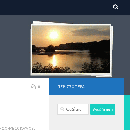
0
ΠΕΡΙΣΣΌΤΕΡΑ
Αναζήτηση
για:
ΕΡΏΘΗΚΕ
10 ΙΟΥΛΊΟΥ,