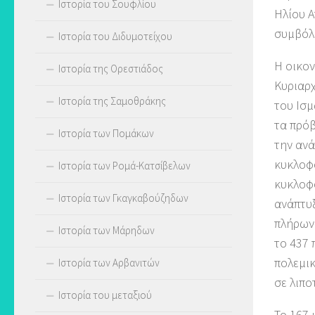
Ιστορία του Σουφλίου
Ηλίου Α
συμβόλ
Ιστορία του Διδυμοτείχου
Η οικον
Ιστορία της Ορεστιάδος
Κυριαρχ
Ιστορία της Σαμοθράκης
του Ισμ
τα πρόβ
Ιστορία των Πομάκων
την ανά
κυκλοφο
Ιστορία των Ρομά-Κατσίβελων
κυκλοφό
Ιστορία των Γκαγκαβούζηδων
ανάπτυξ
πλήρωνε
Ιστορία των Μάρηδων
το 437 
πολεμικ
Ιστορία των Αρβανιτών
σε λιπο
Ιστορία του μεταξιού
Το 167 