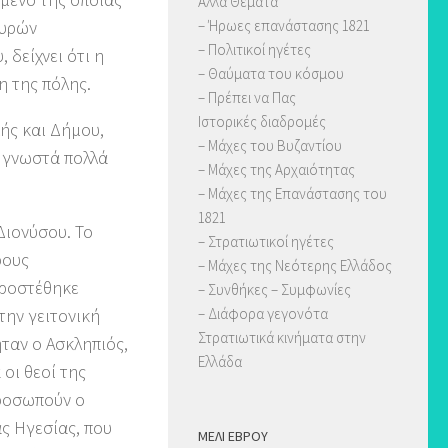
Άλλα Θέματα
γυρών
– Ήρωες επανάστασης 1821
– Πολιτικοί ηγέτες
δείχνει ότι η
– Θαύματα του κόσμου
η της πόλης.
– Πρέπει να Πας
Ιστορικές διαδρομές
ής και Δήμου,
– Μάχες του Βυζαντίου
ι γνωστά πολλά
– Μάχες της Αρχαιότητας
– Μάχες της Επανάστασης του
1821
Διονύσου. Το
– Στρατιωτικοί ηγέτες
ρους
– Μάχες της Νεότερης Ελλάδος
προστέθηκε
– Συνθήκες – Συμφωνίες
την γειτονική
– Διάφορα γεγονότα
Στρατιωτικά κινήματα στην
ήταν ο Ασκληπιός,
Ελλάδα
οι θεοί της
προσωπούν ο
ς Ηγεσίας, που
ΜΈΛΙ ΈΒΡΟΥ