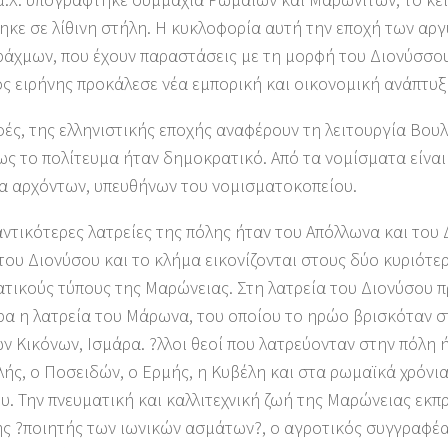
κε σε λίθινη στήλη. Η κυκλοφορία αυτή την εποχή των αρ
άχμων, που έχουν παραστάσεις με τη μορφή του Διονύσσου, 
ς ειρήνης προκάλεσε νέα εμπορική και οικονομική ανάπτυξ
ές, της ελληνιστικής εποχής αναφέρουν τη λειτουργία Βουλ
ς το πολίτευμα ήταν δημοκρατικό. Από τα νομίσματα είνα
α αρχόντων, υπευθήνων του νομισματοκοπείου.
ντικότερες λατρείες της πόλης ήταν του Απόλλωνα και του 
του Διονύσου και το κλήμα εικονίζονται στους δύο κυριότε
τικούς τύπους της Μαρώνειας. Στη λατρεία του Διονύσου 
α η λατρεία του Μάρωνα, του οποίου το ηρώο βρισκόταν σ
ν Κικόνων, Ισμάρα. ?λλοι θεοί που λατρεύονταν στην πόλη 
ής, ο Ποσειδών, ο Ερμής, η Κυβέλη και στα ρωμαϊκά χρόνια 
υ. Την πνευματική και καλλιτεχνική ζωή της Μαρώνειας εκ
ς ?ποιητής των ιωνικών ασμάτων?, ο αγροτικός συγγραφέα