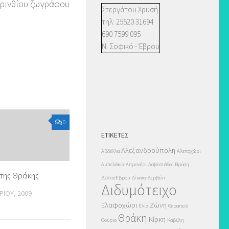
ορινθίου ζωγράφου
Στεργάτου Χρυσή
τηλ: 25520 31694
690 7599 095
Ν. Σοφικό - Έβρου
0
ΕΤΙΚΈΤΕΣ
Αλεξανδρούπολη
Αβδέλλα
Αλεποχώρι
Αμπελάκια
Απρονέρι
Ασβεστάδες
Βρύση
της Θράκης
Δέλτα Έβρου
Δίκαια
Δερβένι
Διδυμότειχο
ΊΟΥ, 2009
Ελαφοχώρι
Ζώνη
Ελιά
Θεραπειό
Θράκη
Κίρκη
Θούριο
Καβύλη