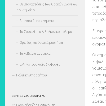
Οι Επαναστάσεις Των Θρακών Εναντίων
διασώθη
Των Ρωμαίων
τετραδρ
περίοδο
Επαναστάτικα κινήματα
Επιγραφ
Το Σουφλί στο Α Βαλκανικό πόλεμο
επομένω
Ορφέας και Ορφικά μυστήρια
ονόματ
Τα καβείρια μυστήρια
Οι σημα
κεφάλι 
Ελληνοτουρκικές διαφορές
νομισμα
αργότερ
Πολιτική Απορρήτου
πόλη τω
ο Ηρακλ
Αιγύπτο
ΕΒΡΊΤΕΣ ΣΤΟ ΔΙΑΔΊΚΤΥΟ
Σωτάδη
Γκαγκαβουζης-Gagavouzis