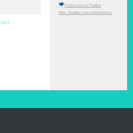
Follow me on
Twitter
http://twitter.com/patridamou
ssed.