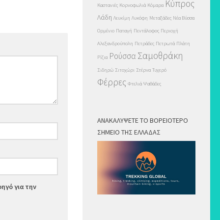
Κύπρος
Καστανιές
Κορνοφωλιά
Κόμαρα
Λάδη
Λευκίμη
Λυκόφη
Μεταξάδες
Νέα Βύσσα
Ορμένιο
Παταγή
Πεντάλοφος
Περιοχή
Αλεξανδρούπολη
Πετράδες
Πετρωτά
Πλάτη
Σαμοθράκη
Ρούσσα
Ρίζια
Σιδηρώ
Σιτοχώρι
Στέρνα
Τυχερό
Φέρρες
Φτελιά
Ψαθάδες
ΑΝΑΚΑΛΎΨΕΤΕ ΤΟ ΒΟΡΕΙΌΤΕΡΟ
ΣΗΜΕΊΟ ΤΗΣ ΕΛΛΆΔΑΣ
οηγό για την