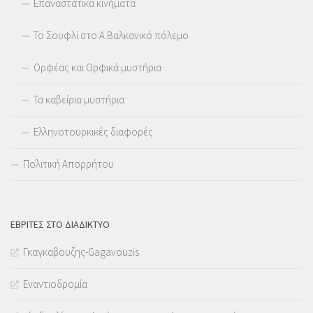
Επαναστάτικα κινήματα
Το Σουφλί στο Α Βαλκανικό πόλεμο
Ορφέας και Ορφικά μυστήρια
Τα καβείρια μυστήρια
Ελληνοτουρκικές διαφορές
Πολιτική Απορρήτου
ΕΒΡΊΤΕΣ ΣΤΟ ΔΙΑΔΊΚΤΥΟ
Γκαγκαβουζης-Gagavouzis
Εναντιοδρομία