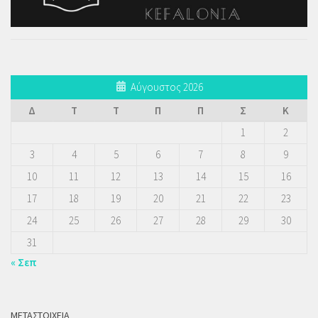
Αύγουστος 2026
Δ
Τ
Τ
Π
Π
Σ
Κ
1
2
3
4
5
6
7
8
9
10
11
12
13
14
15
16
17
18
19
20
21
22
23
24
25
26
27
28
29
30
31
« Σεπ
ΜΕΤΑΣΤΟΙΧΕΊΑ