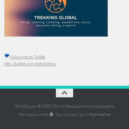
Follow me on
Twitter
http://twitter.com/patridamou
Πατρίδα μου © 2026. Όλα τα δικαιώματα κατοχυρωμένα.
Υποστηριζόμενο από
- Έχει σχεδιαστεί με το
Θέμα Ηueman