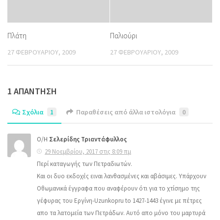
Πλάτη
Παλιούρι
27 ΦΕΒΡΟΥΑΡΊΟΥ, 2009
27 ΦΕΒΡΟΥΑΡΊΟΥ, 2009
1 ΑΠΆΝΤΗΣΗ
Σχόλια
1
Παραθέσεις από άλλα ιστολόγια
0
Ο/Η
Σελερίδης Τριαντάφυλλος
29 Νοεμβρίου, 2017 στις 8:09 πμ
Περί καταγωγής των Πετραδιωτών.
Και οι δυο εκδοχές ειναι λανθασμένες και αβάσιμες. Υπάρχουν
Οθωμανικά έγγραφα που αναφέρουν ότι για το χτίσημο της
γέφυρας του Εργίνη-Uzunkopru to 1427-1443 έγινε με πέτρες
απο τα λατομεία των Πετράδων. Αυτό απο μόνο του μαρτυρά