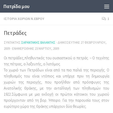
Πατρίδα μου
Skip to content
ΙΣΤΟΡΊΑ ΧΩΡΙΏΝ Ν.ΈΒΡΟΥ
1
Πετράδες
ΣΥΝΤΆΚΤΗΣ
ΣΑΡΑΝΤΆΚΗΣ ΒΑΛΆΝΤΗΣ
· ΔΗΜΟΣΙΕΎΤΗΚΕ
27 ΦΕΒΡΟΥΑΡΊΟΥ,
2009
· ΕΝΗΜΕΡΏΘΗΚΕ
23 ΜΑΡΤΊΟΥ, 2009
Οι πετράδες,πληθυντικός του ουσιαστικού ο πετράς. – Ο τεχνίτης
της πέτρας, ο λαξευτής, ο λατόμος.
Το χωριό των Πετράδων είναι από τα πιο παλιά της περιοχής. Ο
πληθυσμός του είναι ντόπιος και υπήρχε πριν τη δημιουργία
χωριών της περιοχής, που προήλθαν από πρόσφυγες της
Ανατολικής Θράκης, με την ανταλλαγή των πληθυσμών του
1922.Σύμφωνα με μια εκδοχή οι πρώτοι κάτοικοι του χωριού
προέρχονταν από τη βορ. Ήπειρο. Για την παρουσία τους στον
ευρύτερο χώρο της Θράκης υπάρχουν δύο θεωρίες.