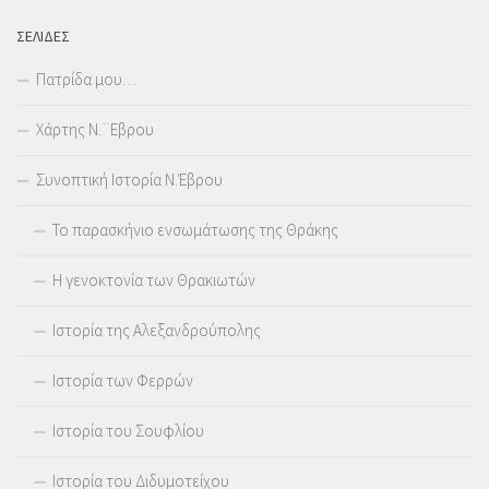
ΣΕΛΊΔΕΣ
Πατρίδα μου…
Χάρτης Ν.¨Εβρου
Συνοπτική Ιστορία Ν.Έβρου
Το παρασκήνιο ενσωμάτωσης της Θράκης
Η γενοκτονία των Θρακιωτών
Ιστορία της Αλεξανδρούπολης
Ιστορία των Φερρών
Ιστορία του Σουφλίου
Ιστορία του Διδυμοτείχου