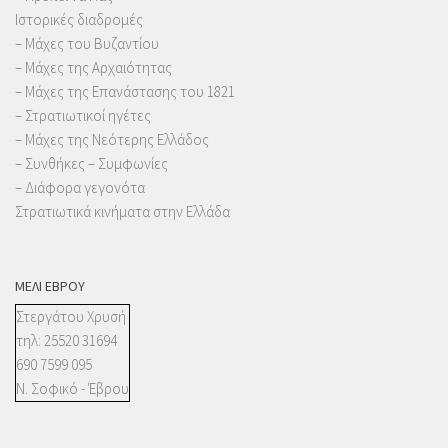
Ιστορικές διαδρομές
– Μάχες του Βυζαντίου
– Μάχες της Αρχαιότητας
– Μάχες της Επανάστασης του 1821
– Στρατιωτικοί ηγέτες
– Μάχες της Νεότερης Ελλάδος
– Συνθήκες – Συμφωνίες
– Διάφορα γεγονότα
Στρατιωτικά κινήματα στην Ελλάδα
ΜΈΛΙ ΈΒΡΟΥ
Στεργάτου Χρυσή
τηλ: 25520 31694
690 7599 095
Ν. Σοφικό - Έβρου