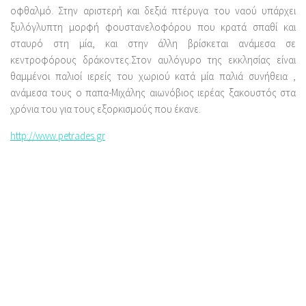
οφθαλμό. Στην αριστερή και δεξιά πτέρυγα του ναού υπάρχει
ξυλόγλυπτη μορφή φουστανελοφόρου που κρατά σπαθί και
σταυρό στη μία, και στην άλλη βρίσκεται ανάμεσα σε
κεντροφόρους δράκοντες.Στον αυλόγυρο της εκκλησίας είναι
θαμμένοι παλιοί ιερείς του χωριού κατά μία παλιά συνήθεια ,
ανάμεσα τους ο παπα-Μιχάλης αιωνόβιος ιερέας ξακουστός στα
χρόνια του για τους εξορκισμούς που έκανε.
http://www.petrades.gr