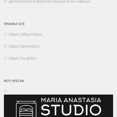
μία δε κλίνη κενή φέρεται εστρωμένη των αφανών
ΘΡΑΚΙΚΑ SITE
Δήμος Διδυμοτείχου
Δήμος Ορεστιάδος
Δήμος Σουφλίου
ΜΟΥ ΆΡΕΣΑΝ