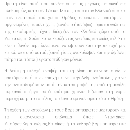
Πρώτη είναι αυτή που συνδέεται με τις μεγάλες μετακινήσεις
πληθυσμών, κατά τον 17ο και 18ο αι. , τόσο στον Ελληνικό όσο και
στον εξωτερικό του χώρο. Ομάδες ηπειρωτών μαστόρων ,
οργανωμένες σε συντεχνίες (εσνάφια ή ισνάφια) , άριστοι γνώστες
της οικοδομικής τέχνης διέσχιζαν τον Ελλαδικό χώρο από το
Μωριά ως τη Θράκη κατασκευάζοντας γεφύρια, κατοικίες κτλ. Έτσι
είναι πιθανόν περιπλανώμενοι να έφτασαν και στην περιοχή μας
και κάποιοι από αυτούς(επειδή ίσως ανακάλυψαν και την άφθονη
πέτρα του τόπου) εγκαταστάθηκαν μόνιμα.
Η δεύτερη εκδοχή αναφέρεται στη βίαιη μετακίνηση ομάδων
μαστόρων από την περιοχή εκείνη στην Ανδριανούπολη , για να
την ανοικοδομήσουν μετά την καταστροφή της από τη μεγάλη
πυρκαγιά.Το έργο αυτό κράτησε χρόνια. Ρίζωσαν στη γύρω
περιοχή και μετά το τέλος του έργου έμειναν οριστικά στη Θράκη.
Tη σχέση των κατοίκων με τους Βορειοηπειρώτες μαρτυρούν και
τα οικογενειακά επώνυμα όπως Νταντάκας,
Μπούρας,Καρατσιώρας,Κατσίκας ή τα καθαρά βορειοηπειρώτικα