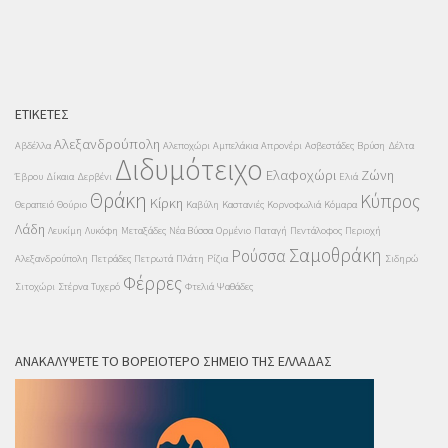
ΕΤΙΚΈΤΕΣ
Αλεξανδρούπολη
Αβδέλλα
Αλεποχώρι
Αμπελάκια
Απρονέρι
Ασβεστάδες
Βρύση
Δέλτα
Διδυμότειχο
Ελαφοχώρι
Ζώνη
Έβρου
Δίκαια
Δερβένι
Ελιά
Θράκη
Κύπρος
Κίρκη
Θεραπειό
Θούριο
Καβύλη
Καστανιές
Κορνοφωλιά
Κόμαρα
Λάδη
Λευκίμη
Λυκόφη
Μεταξάδες
Νέα Βύσσα
Ορμένιο
Παταγή
Πεντάλοφος
Περιοχή
Σαμοθράκη
Ρούσσα
Αλεξανδρούπολη
Πετράδες
Πετρωτά
Πλάτη
Ρίζια
Σιδηρώ
Φέρρες
Σιτοχώρι
Στέρνα
Τυχερό
Φτελιά
Ψαθάδες
ΑΝΑΚΑΛΎΨΕΤΕ ΤΟ ΒΟΡΕΙΌΤΕΡΟ ΣΗΜΕΊΟ ΤΗΣ ΕΛΛΆΔΑΣ