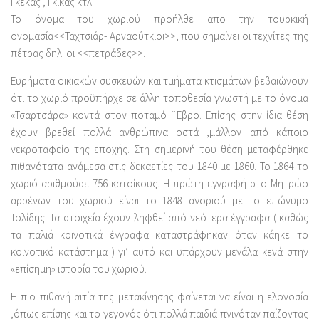
Γκέκας , Γκίκας κτλ.
Το όνομα του χωριού προήλθε απο την τουρκική
ονομασία<<Ταχτσιάρ- Αρναούτκιοι>>, που σημαίνει οι τεχνίτες της
πέτρας δηλ. οι <<πετράδες>>.
Ευρήματα οικιακών συσκευών και τμήματα κτισμάτων βεβαιώνουν
ότι το χωριό προϋπήρχε σε άλλη τοποθεσία γνωστή με το όνομα
«Τσαρτσάρα» κοντά στον ποταμό ¨Εβρο. Επίσης στην ίδια θέση
έχουν βρεθεί πολλά ανθρώπινα οστά ,μάλλον από κάποιο
νεκροταφείο της εποχής. Στη σημερινή του θέση μεταφέρθηκε
πιθανότατα ανάμεσα στις δεκαετίες του 1840 με 1860. Το 1864 το
χωριό αριθμούσε 756 κατοίκους. Η πρώτη εγγραφή στο Μητρώο
αρρένων του χωριού είναι το 1848 αγοριού με το επώνυμο
Τολίδης. Τα στοιχεία έχουν ληφθεί από νεότερα έγγραφα ( καθώς
τα παλιά κοινοτικά έγγραφα καταστράφηκαν όταν κάηκε το
κοινοτικό κατάστημα ) γι’ αυτό και υπάρχουν μεγάλα κενά στην
«επίσημη» ιστορία του χωριού.
Η πιο πιθανή αιτία της μετακίνησης φαίνεται να είναι η ελονοσία
,όπως επίσης και το γεγονός ότι πολλά παιδιά πνιγόταν παίζοντας