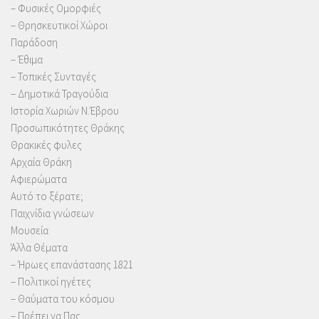
– Φυσικές Ομορφιές
– Θρησκευτικοί Χώροι
Παράδοση
– Έθιμα
– Τοπικές Συνταγές
– Δημοτικά Τραγούδια
Ιστορία Χωριών Ν.Έβρου
Προσωπικότητες Θράκης
Θρακικές φυλες
Αρχαία Θράκη
Αφιερώματα
Αυτό το ξέρατε;
Παιχνίδια γνώσεων
Μουσεία
Άλλα Θέματα
– Ήρωες επανάστασης 1821
– Πολιτικοί ηγέτες
– Θαύματα του κόσμου
– Πρέπει να Πας