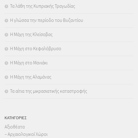
Τα λάθη της Κυπριακής Τραγωδίας
Η γλώσσα την περίοδο του Βυζαντίου
Η Μάχη της Κλείσοβας
Η Μάχη στο Κεφαλόβρυσο
Η Μάχη στο Μανιάκι
Η Μάχη της Αλαμάνας
Τα αίτια της μικρασιατικής καταστροφής
KΑΤΗΓΟΡΊΕΣ
Αξιοθέατα
– Αρχαιολογικοί Χώροι