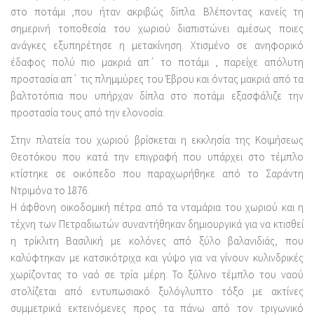
στο ποτάμι ,που ήταν ακριβώς δίπλα. Βλέποντας κανείς τη
σημερινή τοποθεσία του χωριού διαπιστώνει αμέσως ποιες
ανάγκες εξυπηρέτησε η μετακίνηση. Χτισμένο σε ανηφορικό
έδαφος πολύ πιο μακριά απ΄ το ποτάμι , παρείχε απόλυτη
προστασία απ΄ τις πλημμύρες του Έβρου και όντας μακριά από τα
βαλτοτόπια που υπήρχαν δίπλα στο ποτάμι εξασφάλιζε την
προστασία τους από την ελονοσία.
Στην πλατεία του χωριού βρίσκεται η εκκλησία της Κοιμήσεως
Θεοτόκου που κατά την επιγραφή που υπάρχει στο τέμπλο
κτίστηκε σε οικόπεδο που παραχωρήθηκε από το Σαράντη
Ντριμόνα το 1876.
Η άφθονη οικοδομική πέτρα από τα νταμάρια του χωριού και η
τέχνη των Πετραδιωτών συναντήθηκαν δημιουργικά για να κτισθεί
η τρίκλιτη Βασιλική με κολόνες από ξύλο βαλανιδιάς, που
καλύφτηκαν με κατσικότριχα και γύψο για να γίνουν κυλινδρικές
χωρίζοντας το ναό σε τρία μέρη. Το ξύλινο τέμπλο του ναού
στολίζεται από εντυπωσιακό ξυλόγλυπτο τόξο με ακτίνες
συμμετρικά εκτεινόμενες προς τα πάνω από τον τριγωνικό