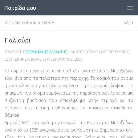
Πατρίδα μου
Skip to content
ΙΣΤΟΡΊΑ ΧΩΡΙΏΝ Ν.ΈΒΡΟΥ
1
Παλιούρι
ΣΥΝΤΆΚΤΗΣ
ΣΑΡΑΝΤΆΚΗΣ ΒΑΛΆΝΤΗΣ
· ΔΗΜΟΣΙΕΎΤΗΚΕ
27 ΦΕΒΡΟΥΑΡΊΟΥ,
2009
· ΕΝΗΜΕΡΏΘΗΚΕ
27 ΦΕΒΡΟΥΑΡΊΟΥ, 2009
Το χωριό που βρίσκεται περίπου 3 χλμ. ανατολικά των Μεταξάδων
είναι ένα από τα παλιότερα της περιοχής. Το αρχικό του όνομα
ήταν «Τρίλοφος» γιατί είναι χτισμένο σε τρεις μικρούς λόφους. Το
σημερινό του όνομα σύμφωνα με την παράδοση οφείλεται σε μια
Βυζαντινή βασίλισσα που επισκέφθηκε στην περιοχή και το
ονόμασε έτσι επειδή αφθονούσαν τα παλιούρια (αγκαθωτοί
θάμνοι)
Αρχικά (1924) το χωριό ήταν οικισμός της Κοινότητας Μεταξάδων
ενώ από το 1929 αναγνωρίστηκε ως Κοινότητα. Σήμερα αποτελεί
έδρα του Δημοτικού Διαμερίσματος Παλιουρίου του Δήμου