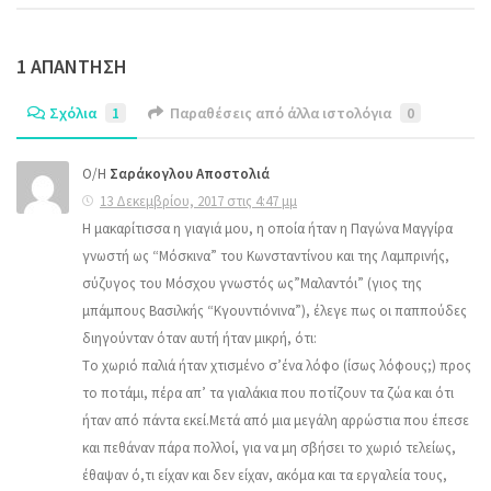
1 ΑΠΆΝΤΗΣΗ
Σχόλια
1
Παραθέσεις από άλλα ιστολόγια
0
Ο/Η
Σαράκογλου Αποστολιά
13 Δεκεμβρίου, 2017 στις 4:47 μμ
Η μακαρίτισσα η γιαγιά μου, η οποία ήταν η Παγώνα Μαγγίρα
γνωστή ως “Μόσκινα” του Κωνσταντίνου και της Λαμπρινής,
σύζυγος του Μόσχου γνωστός ως”Μαλαντόι” (γιος της
μπάμπους Βασιλκής “Κγουντιόνινα”), έλεγε πως οι παππούδες
διηγούνταν όταν αυτή ήταν μικρή, ότι:
Tο χωριό παλιά ήταν χτισμένο σ’ένα λόφο (ίσως λόφους;) προς
το ποτάμι, πέρα απ’ τα γιαλάκια που ποτίζουν τα ζώα και ότι
ήταν από πάντα εκεί.Μετά από μια μεγάλη αρρώστια που έπεσε
και πεθάναν πάρα πολλοί, για να μη σβήσει το χωριό τελείως,
έθαψαν ό,τι είχαν και δεν είχαν, ακόμα και τα εργαλεία τους,