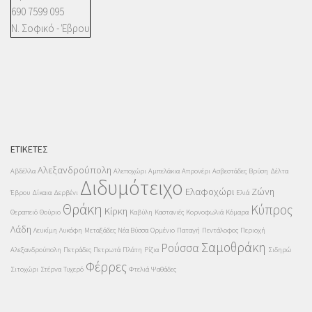
690 7599 095
Ν. Σοφικό - Έβρου
ΕΤΙΚΈΤΕΣ
Αλεξανδρούπολη
Αβδέλλα
Αλεποχώρι
Αμπελάκια
Απρονέρι
Ασβεστάδες
Βρύση
Δέλτα
Διδυμότειχο
Ελαφοχώρι
Ζώνη
Έβρου
Δίκαια
Δερβένι
Ελιά
Θράκη
Κύπρος
Κίρκη
Θεραπειό
Θούριο
Καβύλη
Καστανιές
Κορνοφωλιά
Κόμαρα
Λάδη
Λευκίμη
Λυκόφη
Μεταξάδες
Νέα Βύσσα
Ορμένιο
Παταγή
Πεντάλοφος
Περιοχή
Σαμοθράκη
Ρούσσα
Αλεξανδρούπολη
Πετράδες
Πετρωτά
Πλάτη
Ρίζια
Σιδηρώ
Φέρρες
Σιτοχώρι
Στέρνα
Τυχερό
Φτελιά
Ψαθάδες