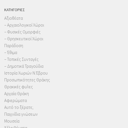
KΑΤΗΓΟΡΊΕΣ
Αξιοθέατα
– Αρχαιολογικοί Χώροι
– Φυσικές Ομορφιές
– Θρησκευτικοί Χώροι
Παράδοση
– Έθιμα
– Τοπικές Συνταγές
– Δημοτικά Τραγούδια
Ιστορία Χωριών Ν.Έβρου
Προσωπικότητες Θράκης
Θρακικές φυλες
Αρχαία Θράκη
Αφιερώματα
Αυτό το ξέρατε;
Παιχνίδια γνώσεων
Μουσεία
Άλλα Θέματα