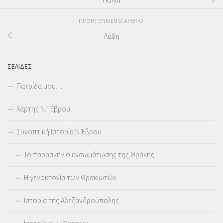
ΠΡΟΗΓΟΎΜΕΝΟ ΆΡΘΡΟ
Λάδη
ΣΕΛΊΔΕΣ
Πατρίδα μου…
Χάρτης Ν.¨Εβρου
Συνοπτική Ιστορία Ν.Έβρου
Το παρασκήνιο ενσωμάτωσης της Θράκης
Η γενοκτονία των Θρακιωτών
Ιστορία της Αλεξανδρούπολης