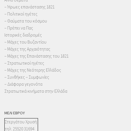
– Ήρωες επανάστασης 1821
– Πολιτικοί ηγέτες
– Θαύματα του κόσμου
– Πρέπει να Πας
Ιστορικές διαδρομές
– Μάχες του Βυζαντίου
– Μάχες της Αρχαιότητας
– Μάχες της Επανάστασης του 1821
– Στρατιωτικοί ηγέτες
– Μάχες της Νεότερης Ελλάδος
– Συνθήκες – Συμφωνίες
– Διάφορα γεγονότα
Στρατιωτικά κινήματα στην Ελλάδα
ΜΈΛΙ ΈΒΡΟΥ
Στεργάτου Χρυσή
τηλ: 25520 31694