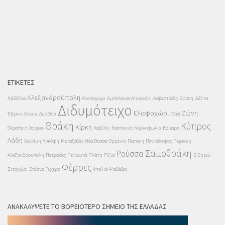
ΕΤΙΚΈΤΕΣ
Αλεξανδρούπολη
Αβδέλλα
Αλεποχώρι
Αμπελάκια
Απρονέρι
Ασβεστάδες
Βρύση
Δέλτα
Διδυμότειχο
Ελαφοχώρι
Ζώνη
Έβρου
Δίκαια
Δερβένι
Ελιά
Θράκη
Κύπρος
Κίρκη
Θεραπειό
Θούριο
Καβύλη
Καστανιές
Κορνοφωλιά
Κόμαρα
Λάδη
Λευκίμη
Λυκόφη
Μεταξάδες
Νέα Βύσσα
Ορμένιο
Παταγή
Πεντάλοφος
Περιοχή
Σαμοθράκη
Ρούσσα
Αλεξανδρούπολη
Πετράδες
Πετρωτά
Πλάτη
Ρίζια
Σιδηρώ
Φέρρες
Σιτοχώρι
Στέρνα
Τυχερό
Φτελιά
Ψαθάδες
ΑΝΑΚΑΛΎΨΕΤΕ ΤΟ ΒΟΡΕΙΌΤΕΡΟ ΣΗΜΕΊΟ ΤΗΣ ΕΛΛΆΔΑΣ