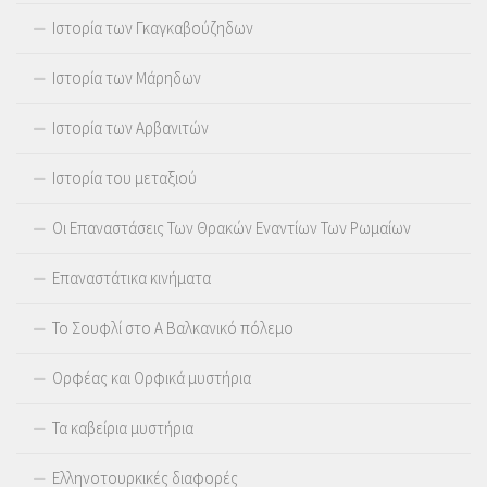
Ιστορία των Γκαγκαβούζηδων
Ιστορία των Μάρηδων
Ιστορία των Αρβανιτών
Ιστορία του μεταξιού
Οι Επαναστάσεις Των Θρακών Εναντίων Των Ρωμαίων
Επαναστάτικα κινήματα
Το Σουφλί στο Α Βαλκανικό πόλεμο
Ορφέας και Ορφικά μυστήρια
Τα καβείρια μυστήρια
Ελληνοτουρκικές διαφορές