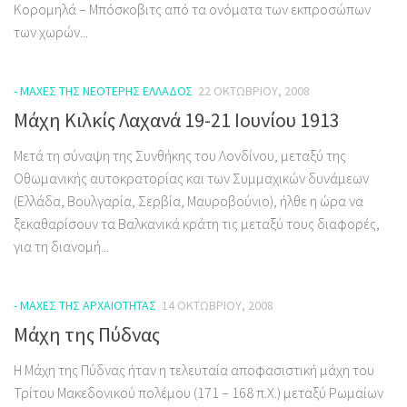
Κορομηλά – Μπόσκοβιτς από τα ονόματα των εκπροσώπων
των χωρών...
- ΜΆΧΕΣ ΤΗΣ ΝΕΌΤΕΡΗΣ ΕΛΛΆΔΟΣ
22 ΟΚΤΩΒΡΊΟΥ, 2008
Μάχη Κιλκίς Λαχανά 19-21 Ιουνίου 1913
Μετά τη σύναψη της Συνθήκης του Λονδίνου, μεταξύ της
Οθωμανικής αυτοκρατορίας και των Συμμαχικών δυνάμεων
(Ελλάδα, Βουλγαρία, Σερβία, Μαυροβούνιο), ήλθε η ώρα να
ξεκαθαρίσουν τα Βαλκανικά κράτη τις μεταξύ τους διαφορές,
για τη διανομή...
- ΜΆΧΕΣ ΤΗΣ ΑΡΧΑΙΌΤΗΤΑΣ
14 ΟΚΤΩΒΡΊΟΥ, 2008
Μάχη της Πύδνας
Η Μάχη της Πύδνας ήταν η τελευταία αποφασιστική μάχη του
Τρίτου Μακεδονικού πολέμου (171 – 168 π.Χ.) μεταξύ Ρωμαίων