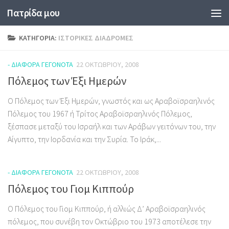
Πατρίδα μου
Skip to content
ΚΑΤΗΓΟΡΊΑ:
ΙΣΤΟΡΙΚΈΣ ΔΙΑΔΡΟΜΈΣ
- ΔΙΆΦΟΡΑ ΓΕΓΟΝΌΤΑ
22 ΟΚΤΩΒΡΊΟΥ, 2008
Πόλεμος των Έξι Ημερών
Ο Πόλεμος των Έξι Ημερών, γνωστός και ως Αραβοϊσραηλινός
Πόλεμος του 1967 ή Τρίτος Αραβοϊσραηλινός Πόλεμος,
ξέσπασε μεταξύ του Ισραήλ και των Αράβων γειτόνων του, την
Αίγυπτο, την Ιορδανία και την Συρία. Το Ιράκ,...
- ΔΙΆΦΟΡΑ ΓΕΓΟΝΌΤΑ
22 ΟΚΤΩΒΡΊΟΥ, 2008
Πόλεμος του Γιομ Κιππούρ
Ο Πόλεμος του Γιομ Κιππούρ, ή αλλιώς Δ’ Αραβοϊσραηλινός
πόλεμος, που συνέβη τον Οκτώβριο του 1973 αποτέλεσε την