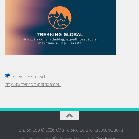
Follow me on
Twitter
http://twitter.com/patridamou
Πατρίδα μου © 2026. Όλα τα δικαιώματα κατοχυρωμένα.
Υποστηριζόμενο από
- Έχει σχεδιαστεί με το
Θέμα Ηueman