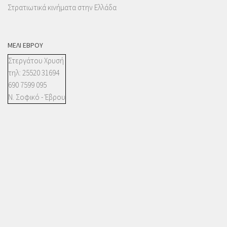
Στρατιωτικά κινήματα στην Ελλάδα
ΜΈΛΙ ΈΒΡΟΥ
Στεργάτου Χρυσή
τηλ: 25520 31694
690 7599 095
Ν. Σοφικό - Έβρου