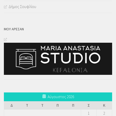
Δήμος Σουφλίου
ΜΟΥ ΆΡΕΣΑΝ
Αύγουστος 2026
Δ
Τ
Τ
Π
Π
Σ
Κ
1
2