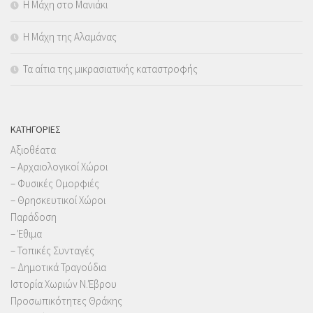
Η Μάχη στο Μανιάκι
Η Μάχη της Αλαμάνας
Τα αίτια της μικρασιατικής καταστροφής
KΑΤΗΓΟΡΊΕΣ
Αξιοθέατα
– Αρχαιολογικοί Χώροι
– Φυσικές Ομορφιές
– Θρησκευτικοί Χώροι
Παράδοση
– Έθιμα
– Τοπικές Συνταγές
– Δημοτικά Τραγούδια
Ιστορία Χωριών Ν.Έβρου
Προσωπικότητες Θράκης