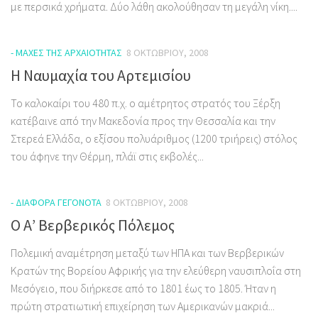
με περσικά χρήματα. Δύο λάθη ακολούθησαν τη μεγάλη νίκη....
- ΜΆΧΕΣ ΤΗΣ ΑΡΧΑΙΌΤΗΤΑΣ
8 ΟΚΤΩΒΡΊΟΥ, 2008
Η Ναυμαχία του Αρτεμισίου
Το καλοκαίρι του 480 π.χ. ο αμέτρητος στρατός του Ξέρξη
κατέβαινε από την Μακεδονία προς την Θεσσαλία και την
Στερεά Ελλάδα, ο εξίσου πολυάριθμος (1200 τριήρεις) στόλος
του άφηνε την Θέρμη, πλάϊ στις εκβολές...
- ΔΙΆΦΟΡΑ ΓΕΓΟΝΌΤΑ
8 ΟΚΤΩΒΡΊΟΥ, 2008
Ο Α’ Βερβερικός Πόλεμος
Πολεμική αναμέτρηση μεταξύ των ΗΠΑ και των Βερβερικών
Κρατών της Βορείου Αφρικής για την ελεύθερη ναυσιπλοΐα στη
Μεσόγειο, που διήρκεσε από το 1801 έως το 1805. Ήταν η
πρώτη στρατιωτική επιχείρηση των Αμερικανών μακριά...