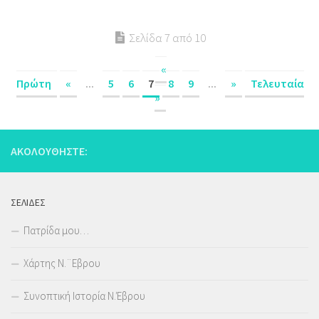
Σελίδα 7 από 10
«
Πρώτη
«
...
5
6
7
8
9
...
»
Τελευταία
»
ΑΚΟΛΟΥΘΉΣΤΕ:
ΣΕΛΊΔΕΣ
Πατρίδα μου…
Χάρτης Ν.¨Εβρου
Συνοπτική Ιστορία Ν.Έβρου