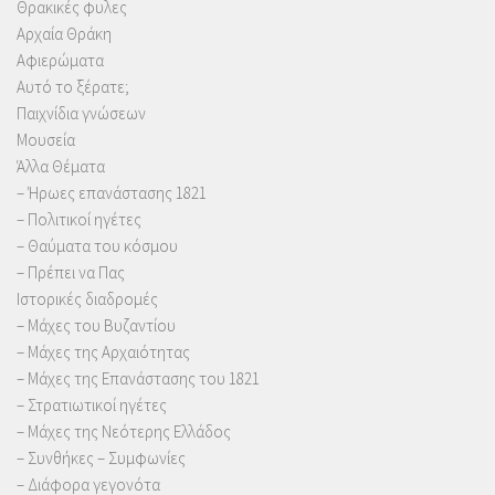
Θρακικές φυλες
Αρχαία Θράκη
Αφιερώματα
Αυτό το ξέρατε;
Παιχνίδια γνώσεων
Μουσεία
Άλλα Θέματα
– Ήρωες επανάστασης 1821
– Πολιτικοί ηγέτες
– Θαύματα του κόσμου
– Πρέπει να Πας
Ιστορικές διαδρομές
– Μάχες του Βυζαντίου
– Μάχες της Αρχαιότητας
– Μάχες της Επανάστασης του 1821
– Στρατιωτικοί ηγέτες
– Μάχες της Νεότερης Ελλάδος
– Συνθήκες – Συμφωνίες
– Διάφορα γεγονότα