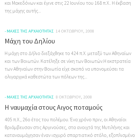
και Μακεδόνων και έγινε στις 22 Ιουνίου του 168 π.Χ.. Η έκβαση
της μάχης αυτής...
- ΜΆΧΕΣ ΤΗΣ ΑΡΧΑΙΌΤΗΤΑΣ
14 ΟΚΤΩΒΡΊΟΥ, 2008
Μάχη του Δηλίου
Η μάχη στο Δήλιο διεξάχθηκε το 424 π.Χ. μεταξύ των Αθηναίων
και των Βοιωτών. Κατέληξε σε νίκη των Βοιωτών.Η εκστρατεία
των Αθηναίων στην Βοιωτία είχε σκοπό να υπονομεύσει τα
ολιγαρχικά καθεστώτα των πόλεων της...
- ΜΆΧΕΣ ΤΗΣ ΑΡΧΑΙΌΤΗΤΑΣ
8 ΟΚΤΩΒΡΊΟΥ, 2008
Η ναυμαχία στους Αιγος ποταμούς
405 π.Χ., 26ο έτος του πολέμου. Ένα χρόνο πριν, οι Αθηναίοι
θριάμβευσαν στις Αργινούσες, στα ανοιχτά της Μυτιλήνης και
καταναυμάχησαν έναν ισχυρό σπαρτιατικό στόλο, εξοπλισμένο