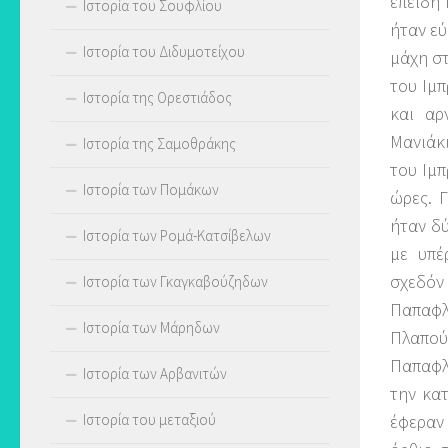
επειδή 
Ιστορία του Σουφλίου
ήταν εύ
Ιστορία του Διδυμοτείχου
μάχη στ
του Ιμπ
Ιστορία της Ορεστιάδος
και αρ
Μανιάκι
Ιστορία της Σαμοθράκης
του Ιμπ
Ιστορία των Πομάκων
ώρες. Γ
ήταν δ
Ιστορία των Ρομά-Κατσίβελων
με υπέ
σχεδόν
Ιστορία των Γκαγκαβούζηδων
Παπαφλ
Ιστορία των Μάρηδων
Πλαπού
Παπαφλ
Ιστορία των Αρβανιτών
την κα
Ιστορία του μεταξιού
έφεραν 