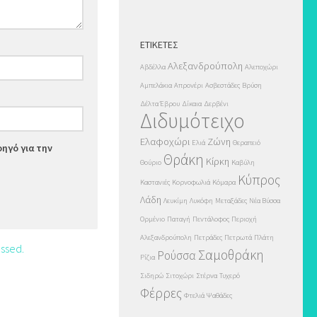
ΕΤΙΚΈΤΕΣ
Αλεξανδρούπολη
Αβδέλλα
Αλεποχώρι
Αμπελάκια
Απρονέρι
Ασβεστάδες
Βρύση
Δέλτα Έβρου
Δίκαια
Δερβένι
Διδυμότειχο
Ελαφοχώρι
Ζώνη
Ελιά
Θεραπειό
οηγό για την
Θράκη
Κίρκη
Θούριο
Καβύλη
Κύπρος
Καστανιές
Κορνοφωλιά
Κόμαρα
Λάδη
Λευκίμη
Λυκόφη
Μεταξάδες
Νέα Βύσσα
Ορμένιο
Παταγή
Πεντάλοφος
Περιοχή
Αλεξανδρούπολη
Πετράδες
Πετρωτά
Πλάτη
ssed.
Σαμοθράκη
Ρούσσα
Ρίζια
Σιδηρώ
Σιτοχώρι
Στέρνα
Τυχερό
Φέρρες
Φτελιά
Ψαθάδες