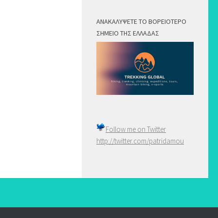
ΑΝΑΚΑΛΎΨΕΤΕ ΤΟ ΒΟΡΕΙΌΤΕΡΟ
ΣΗΜΕΊΟ ΤΗΣ ΕΛΛΆΔΑΣ
Follow me on
Twitter
http://twitter.com/patridamou