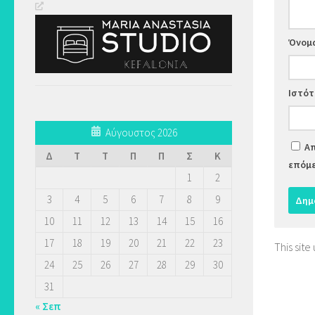
Όνομ
Ιστό
Αύγουστος 2026
Απ
Δ
Τ
Τ
Π
Π
Σ
Κ
επόμε
1
2
3
4
5
6
7
8
9
10
11
12
13
14
15
16
17
18
19
20
21
22
23
This sit
24
25
26
27
28
29
30
31
« Σεπ