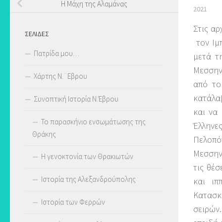
Η Μάχη της Αλαμάνας
2021
Στις αρ
ΣΕΛΊΔΕΣ
τον Ιμπ
Πατρίδα μου…
μετά τ
Μεσσηνί
Χάρτης Ν.¨Εβρου
από το
κατάλαβ
Συνοπτική Ιστορία Ν.Έβρου
και να 
Το παρασκήνιο ενσωμάτωσης της
Έλληνε
Θράκης
Πελοπό
Μεσσην
Η γενοκτονία των Θρακιωτών
τις θέσ
Ιστορία της Αλεξανδρούπολης
και ιπ
Κατασκ
Ιστορία των Φερρών
σειρών