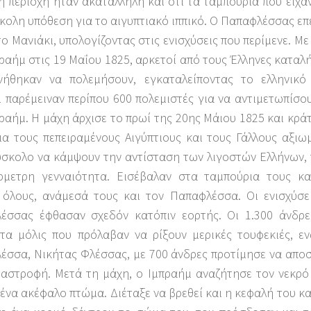
η περιοχή ήταν ακατάλληλη και ότι τα ταμπούρια που είχα
κολη υπόθεση για το αιγυπτιακό ιππικό. Ο Παπαφλέσσας επ
ο Μανιάκι, υπολογίζοντας στις ενισχύσεις που περίμενε. Μ
ραήμ στις 19 Μαΐου 1825, αρκετοί από τους Έλληνες κατα
νήθηκαν να πολεμήσουν, εγκαταλείποντας το ελληνικό
 παρέμειναν περίπου 600 πολεμιστές για να αντιμετωπίσου
ραήμ. Η μάχη άρχισε το πρωί της 20ης Μάιου 1825 και κρά
ια τους πεπειραμένους Αιγύπτιους και τους Γάλλους αξιω
ύσκολο να κάμψουν την αντίσταση των λιγοστών Ελλήνων,
ρμετρη γενναιότητα. Εισέβαλαν στα ταμπούρια τους κ
 όλους, ανάμεσά τους και τον Παπαφλέσσα. Οι ενισχύσε
έσσας έφθασαν σχεδόν κατόπιν εορτής. Οι 1.300 άνδρ
τα μόλις που πρόλαβαν να ρίξουν μερικές τουφεκιές, ε
έσσα, Νικήτας Φλέσσας, με 700 άνδρες προτίμησε να αποσ
ταστροφή. Μετά τη μάχη, ο Ιμπραήμ αναζήτησε τον νεκρ
ένα ακέφαλο πτώμα. Διέταξε να βρεθεί και η κεφαλή του κ