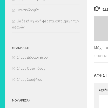
ΊΣ
Εναντιοδρομία
μία δε κλίνη κενή φέρεται εστρωμένη των
αφανών
Μάχη το
ΘΡΑΚΙΚΑ SITE
19 ΝΟΕΜΒ
Δήμος Διδυμοτείχου
Δήμος Ορεστιάδος
ΑΦΉΣΤ
Δήμος Σουφλίου
Σχόλ
ΜΟΥ ΆΡΕΣΑΝ