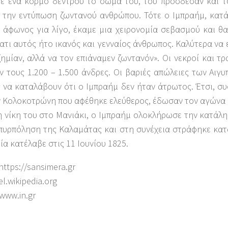
σε ένα κορμό δέντρου το σώμα του, του πρόσδεσαν και τ
ι την εντύπωση ζωντανού ανθρώπου. Τότε ο Ιμπραήμ, κατ
 άφωνος για λίγο, έκαμε μια χειρονομία σεβασμού και θα
τι αυτός ήτο ικανός και γενναίος άνθρωπος. Καλύτερα να 
ημίαν, αλλά να τον επιάναμεν ζωντανόν». Οι νεκροί και τρ
 τους 1.200 – 1.500 άνδρες. Οι βαριές απώλειες των Αιγυ
 να καταλάβουν ότι ο Ιμπραήμ δεν ήταν άτρωτος. Έτσι, σ
ν Κολοκοτρώνη που αφέθηκε ελεύθερος, έδωσαν τον αγώνα 
η νίκη του στο Μανιάκι, ο Ιμπραήμ ολοκλήρωσε την κατάλ
πυρπόληση της Καλαμάτας και στη συνέχεια στράφηκε κατά
ία κατέλαβε στις 11 Ιουνίου 1825.
https://sansimera.gr
el.wikipedia.org
/www.in.gr