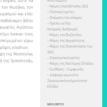
ο κεφάλι, ώστε να
Άλλα Θέματα
– Ήρωες επανάστασης 1821
ά τον Φωτάκο, τον
– Πολιτικοί ηγέτες
υμασμού και είπε:
– Θαύματα του κόσμου
επαθαίναμεν άλλην
– Πρέπει να Πας
αυματίες Αιγύπτιοι
Ιστορικές διαδρομές
πτίων έκαναν τους
– Μάχες του Βυζαντίου
υσπειρωμένοι γύρω
– Μάχες της Αρχαιότητας
– Μάχες της Επανάστασης του
μέχρις εσχάτων.
1821
ηψη της Μεσσηνίας
– Στρατιωτικοί ηγέτες
 της Τριπολιτσάς,
– Μάχες της Νεότερης Ελλάδος
– Συνθήκες – Συμφωνίες
– Διάφορα γεγονότα
Στρατιωτικά κινήματα στην
Ελλάδα
ΜΈΛΙ ΈΒΡΟΥ