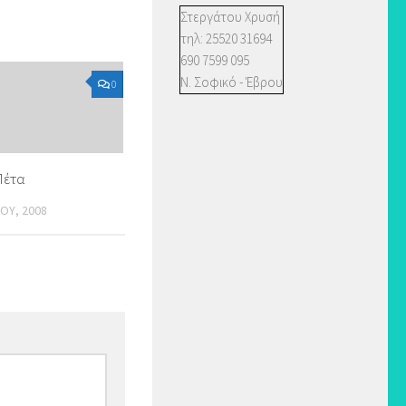
Στεργάτου Χρυσή
τηλ: 25520 31694
690 7599 095
Ν. Σοφικό - Έβρου
0
Πέτα
ΟΥ, 2008