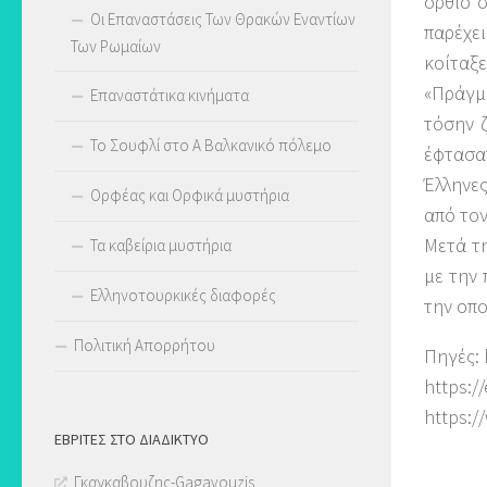
όρθιο 
Οι Επαναστάσεις Των Θρακών Εναντίων
παρέχε
Των Ρωμαίων
κοίταξε
«Πράγμα
Επαναστάτικα κινήματα
τόσην ζ
Το Σουφλί στο Α Βαλκανικό πόλεμο
έφτασαν
Έλληνες
Ορφέας και Ορφικά μυστήρια
από το
Μετά τ
Τα καβείρια μυστήρια
με την 
Ελληνοτουρκικές διαφορές
την οπο
Πολιτική Απορρήτου
Πηγές: 
https://
https:/
ΕΒΡΊΤΕΣ ΣΤΟ ΔΙΑΔΊΚΤΥΟ
Γκαγκαβουζης-Gagavouzis