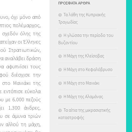
ΠΡΌΣΦΑΤΑ ΆΡΘΡΑ
Τα λάθη της Κυπριακής
υνο, όχι μόνο από
Τραγωδίας
πτιος πολέμαρχος,
 σχεδόν όλης της
Η γλώσσα την περίοδο του
ατείχαν οι Έλληνες
Βυζαντίου
ού Στρατιωτικών,
Η Μάχη της Κλείσοβας
να αναλάβει δράση
να αφυπνίσει τους
Η Μάχη στο Κεφαλόβρυσο
φού διέσχισε την
 στο Μανιάκι της
Η Μάχη στο Μανιάκι
ε εντόπισε εύκολα
Η Μάχη της Αλαμάνας
υ με 6.000 πεζούς
ι 1.300 άνδρες.
Τα αίτια της μικρασιατικής
υ σε άμυνα τριών
καταστροφής
υν αλλού τη μάχη,