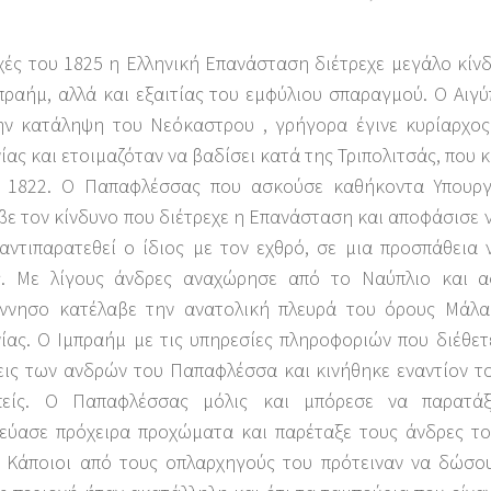
χές του 1825 η Ελληνική Επανάσταση διέτρεχε μεγάλο κίνδ
ραήμ, αλλά και εξαιτίας του εμφύλιου σπαραγμού. Ο Αιγύ
ην κατάληψη του Νεόκαστρου , γρήγορα έγινε κυρίαρχος
ας και ετοιμαζόταν να βαδίσει κατά της Τριπολιτσάς, που κ
 1822. Ο Παπαφλέσσας που ασκούσε καθήκοντα Υπουργ
ε τον κίνδυνο που διέτρεχε η Επανάσταση και αποφάσισε 
αντιπαρατεθεί ο ίδιος με τον εχθρό, σε μια προσπάθεια 
ς. Με λίγους άνδρες αναχώρησε από το Ναύπλιο και α
ννησο κατέλαβε την ανατολική πλευρά του όρους Μάλα
ίας. Ο Ιμπραήμ με τις υπηρεσίες πληροφοριών που διέθετ
εις των ανδρών του Παπαφλέσσα και κινήθηκε εναντίον το
πείς. Ο Παπαφλέσσας μόλις και μπόρεσε να παρατάξε
εύασε πρόχειρα προχώματα και παρέταξε τους άνδρες το
. Κάποιοι από τους οπλαρχηγούς του πρότειναν να δώσο