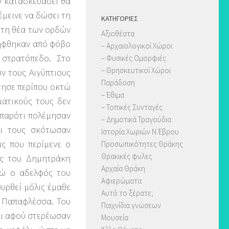
ν κατασκευάσει θα
έμεινε να δώσει τη
KΑΤΗΓΟΡΊΕΣ
ε τη θέα των ορδών
Αξιοθέατα
λήφθηκαν από φόβο
– Αρχαιολογικοί Χώροι
 στρατόπεδο. Στο
– Φυσικές Ομορφιές
– Θρησκευτικοί Χώροι
ν τους Αιγύπτιους
Παράδοση
τησε περίπου οκτώ
– Έθιμα
ματικούς τους δεν
– Τοπικές Συνταγές
 παρότι πολέμησαν
– Δημοτικά Τραγούδια
αι τους σκότωσαν
Ιστορία Χωριών Ν.Έβρου
ις που περίμενε ο
Προσωπικότητες Θράκης
Θρακικές φυλες
ες του Δημητράκη
Αρχαία Θράκη
νώ ο αδελφός του
Αφιερώματα
υρθεί μόλις έμαθε
Αυτό το ξέρατε;
ό Παπαφλέσσα. Του
Παιχνίδια γνώσεων
αι αφού στερέωσαν
Μουσεία