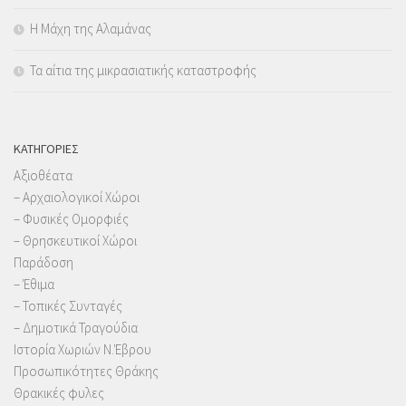
Η Μάχη της Αλαμάνας
Τα αίτια της μικρασιατικής καταστροφής
KΑΤΗΓΟΡΊΕΣ
Αξιοθέατα
– Αρχαιολογικοί Χώροι
– Φυσικές Ομορφιές
– Θρησκευτικοί Χώροι
Παράδοση
– Έθιμα
– Τοπικές Συνταγές
– Δημοτικά Τραγούδια
Ιστορία Χωριών Ν.Έβρου
Προσωπικότητες Θράκης
Θρακικές φυλες