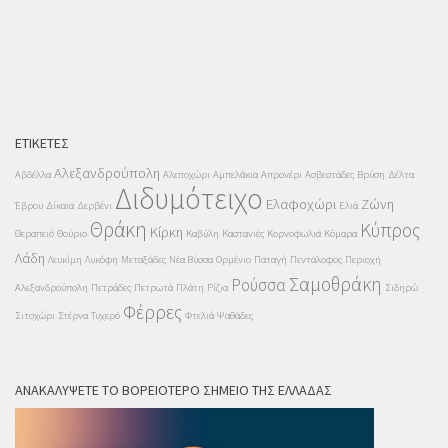
ΕΤΙΚΈΤΕΣ
Αλεξανδρούπολη
Αβδέλλα
Αλεποχώρι
Αμπελάκια
Απρονέρι
Ασβεστάδες
Βρύση
Δέλτα
Διδυμότειχο
Ελαφοχώρι
Ζώνη
Έβρου
Δίκαια
Δερβένι
Ελιά
Θράκη
Κύπρος
Κίρκη
Θεραπειό
Θούριο
Καβύλη
Καστανιές
Κορνοφωλιά
Κόμαρα
Λάδη
Λευκίμη
Λυκόφη
Μεταξάδες
Νέα Βύσσα
Ορμένιο
Παταγή
Πεντάλοφος
Περιοχή
Σαμοθράκη
Ρούσσα
Αλεξανδρούπολη
Πετράδες
Πετρωτά
Πλάτη
Ρίζια
Σιδηρώ
Φέρρες
Σιτοχώρι
Στέρνα
Τυχερό
Φτελιά
Ψαθάδες
ΑΝΑΚΑΛΎΨΕΤΕ ΤΟ ΒΟΡΕΙΌΤΕΡΟ ΣΗΜΕΊΟ ΤΗΣ ΕΛΛΆΔΑΣ