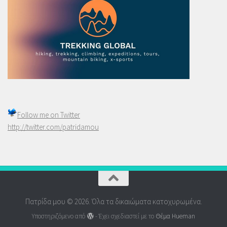
Follow me on
Twitter
http://twitter.com/patridamou
Πατρίδα μου © 2026. Όλα τα δικαιώματα κατοχυρωμένα.
Υποστηριζόμενο από
- Έχει σχεδιαστεί με το
Θέμα Ηueman