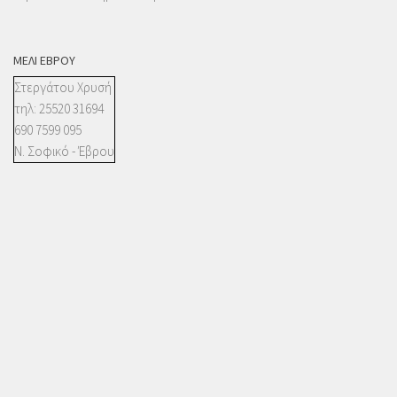
ΜΈΛΙ ΈΒΡΟΥ
Στεργάτου Χρυσή
τηλ: 25520 31694
690 7599 095
Ν. Σοφικό - Έβρου