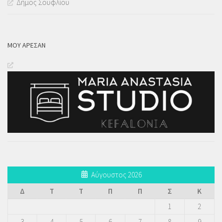
Δήμος Σουφλίου
ΜΟΥ ΆΡΕΣΑΝ
Αύγουστος 2026
Δ
Τ
Τ
Π
Π
Σ
Κ
1
2
3
4
5
6
7
8
9