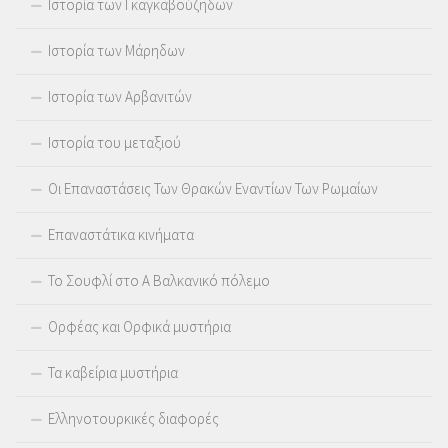
Ιστορία των Γκαγκαβούζηδων
Ιστορία των Μάρηδων
Ιστορία των Αρβανιτών
Ιστορία του μεταξιού
Οι Επαναστάσεις Των Θρακών Εναντίων Των Ρωμαίων
Επαναστάτικα κινήματα
Το Σουφλί στο Α Βαλκανικό πόλεμο
Ορφέας και Ορφικά μυστήρια
Τα καβείρια μυστήρια
Ελληνοτουρκικές διαφορές