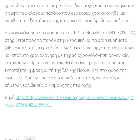
χρονολογείται στον 1ο αι. μ.Χ. Στην ίδια εποχή πρέπει να ανήκει και
η ταφή του αλόγου, παρόλο που δεν έχουν χρονολογηθεί με
ακρίβεια τα εξαρτήματα της ιπποσκευής που βρέθηκαν μαζί του.
Η χρονολόγηση του οικισμού στην Τελική Νεολιθική (4500-3200 π.Χ.)
στηρίζεται προς το παρόν στην κεραμική και τα άλλα ευρήματα
(λίθινα και οστέινα εργαλεία, ειδώλια κ.α.) ενώ αργότερα θα υπάρξει
και απόλυτη χρονολόγηση με τη ραδιοχρονολόγηση οργανικών
καταλοίπων. Πρέπει να σημειωθεί ότι είναι η πρώτη φορά που
εντοπίζεται η φάση αυτή της Τελικής Νεολιθικής στο χώρο της
ελληνικής Θράκης, αφού απουσιάζει από τους γνωστούς ως
σήμερα νεολιθικούς οικισμούς της περιοχής.
πηγή
http://http://www.eleftherovima.gr/cgi-bin/news/viewnews.cgi?
newsid986634218,85953
,
Ετικέτες:
Λάδη