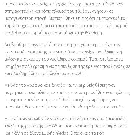
πρόχειρες λακκοειδείς ταφές χωρίς κτερίσματα, που βρέθηκαν
στην ανατολική και νότια πλευρά του τύμβου, ανήκουν σε
μεταγενέστερη εποχή. Διαπιστώθηκε επίσης ότι η κατασκευή του
τύμβου είχε προκαλέσει καταστροφή στα στρώματα ενός μικρού
νεολιθικού οικισμού που προϋπήρξε στην ίδια θέση.
Ακολούθησε μαγνητική διασκόπηση του χώρου με στόχο τον
εντοπισμό της καύσης του νεκρού και την ανίχνευση λάκκων ή
άλλων κατασκευών του νεολιθικού οικισμού. Τα αποτελέσματα
υπήρξαν πολύ χρήσιμα για τη συνέχιση της έρευνας που ξανάρχισε
και ολοκληρώθηκε το φθινόπωρο του 2000.
Με βάση το γεωφυσικό κάνναβο και τις ακριβείς θέσεις των
μαγνητικών ανωμαλιών, εντοπίστηκαν και ερευνήθηκαν επιχώσεις,
ορύγματα και λάκκοι της νεολιθικής εποχής, χωρίς όμως να
αποκαλυφθούν κατόψεις σπιτιών, δάπεδα ή άλλες κατασκευές.
Μεταξύ των νεολιθικών λάκκων αποκαλύφτηκαν δυο λακκοειδείς
ταφές της ρωμαϊκής περιόδου, που ανήκουν η μια σε μικρό παιδί
και η άλλη σε άλογο μικρής ηλικίας. Ο παιδικός τάφος