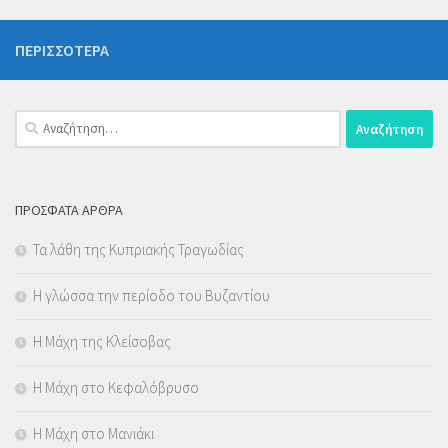
ΠΕΡΙΣΣΌΤΕΡΑ
Αναζήτηση
για:
ΠΡΌΣΦΑΤΑ ΆΡΘΡΑ
Τα λάθη της Κυπριακής Τραγωδίας
Η γλώσσα την περίοδο του Βυζαντίου
Η Μάχη της Κλείσοβας
Η Μάχη στο Κεφαλόβρυσο
Η Μάχη στο Μανιάκι