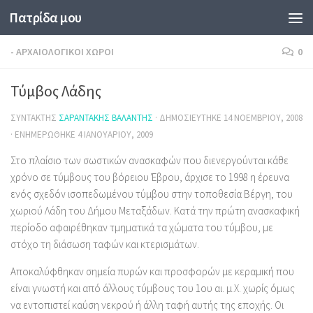
Πατρίδα μου
Skip to content
- ΑΡΧΑΙΟΛΟΓΙΚΟΊ ΧΏΡΟΙ
0
Τύμβος Λάδης
ΣΥΝΤΆΚΤΗΣ
ΣΑΡΑΝΤΆΚΗΣ ΒΑΛΆΝΤΗΣ
· ΔΗΜΟΣΙΕΎΤΗΚΕ
14 ΝΟΕΜΒΡΊΟΥ, 2008
· ΕΝΗΜΕΡΏΘΗΚΕ
4 ΙΑΝΟΥΑΡΊΟΥ, 2009
Στο πλαίσιο των σωστικών ανασκαφών που διενεργούνται κάθε
χρόνο σε τύμβους του βόρειου Έβρου, άρχισε το 1998 η έρευνα
ενός σχεδόν ισοπεδωμένου τύμβου στην τοποθεσία Βέργη, του
χωριού Λάδη του Δήμου Μεταξάδων. Κατά την πρώτη ανασκαφική
περίοδο αφαιρέθηκαν τμηματικά τα χώματα του τύμβου, με
στόχο τη διάσωση ταφών και κτερισμάτων.
Αποκαλύφθηκαν σημεία πυρών και προσφορών με κεραμική που
είναι γνωστή και από άλλους τύμβους του 1ου αι. μ.Χ. χωρίς όμως
να εντοπιστεί καύση νεκρού ή άλλη ταφή αυτής της εποχής. Οι