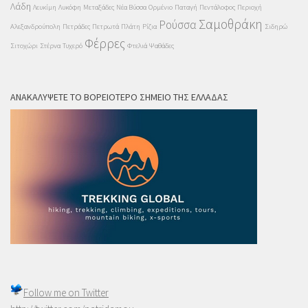
Λάδη
Λευκίμη
Λυκόφη
Μεταξάδες
Νέα Βύσσα
Ορμένιο
Παταγή
Πεντάλοφος
Περιοχή
Σαμοθράκη
Ρούσσα
Αλεξανδρούπολη
Πετράδες
Πετρωτά
Πλάτη
Ρίζια
Σιδηρώ
Φέρρες
Σιτοχώρι
Στέρνα
Τυχερό
Φτελιά
Ψαθάδες
ΑΝΑΚΑΛΎΨΕΤΕ ΤΟ ΒΟΡΕΙΌΤΕΡΟ ΣΗΜΕΊΟ ΤΗΣ ΕΛΛΆΔΑΣ
Follow me on
Twitter