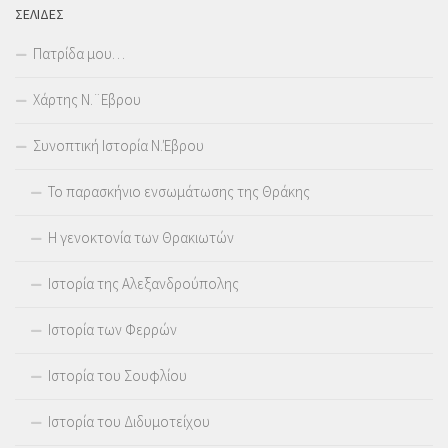
ΣΕΛΊΔΕΣ
Πατρίδα μου…
Χάρτης Ν.¨Εβρου
Συνοπτική Ιστορία Ν.Έβρου
Το παρασκήνιο ενσωμάτωσης της Θράκης
Η γενοκτονία των Θρακιωτών
Ιστορία της Αλεξανδρούπολης
Ιστορία των Φερρών
Ιστορία του Σουφλίου
Ιστορία του Διδυμοτείχου