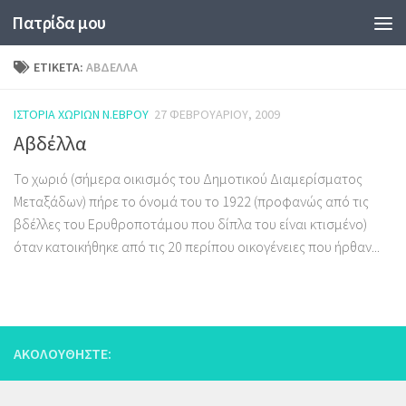
Πατρίδα μου
Skip to content
ΕΤΙΚΈΤΑ:
ΑΒΔΈΛΛΑ
ΙΣΤΟΡΊΑ ΧΩΡΙΏΝ Ν.ΈΒΡΟΥ
27 ΦΕΒΡΟΥΑΡΊΟΥ, 2009
Αβδέλλα
Το χωριό (σήμερα οικισμός του Δημοτικού Διαμερίσματος
Μεταξάδων) πήρε το όνομά του το 1922 (προφανώς από τις
βδέλλες του Ερυθροποτάμου που δίπλα του είναι κτισμένο)
όταν κατοικήθηκε από τις 20 περίπου οικογένειες που ήρθαν...
ΑΚΟΛΟΥΘΉΣΤΕ: