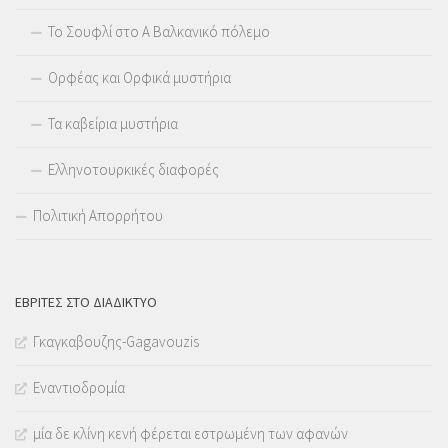
Το Σουφλί στο Α Βαλκανικό πόλεμο
Ορφέας και Ορφικά μυστήρια
Τα καβείρια μυστήρια
Ελληνοτουρκικές διαφορές
Πολιτική Απορρήτου
ΕΒΡΊΤΕΣ ΣΤΟ ΔΙΑΔΊΚΤΥΟ
Γκαγκαβουζης-Gagavouzis
Εναντιοδρομία
μία δε κλίνη κενή φέρεται εστρωμένη των αφανών