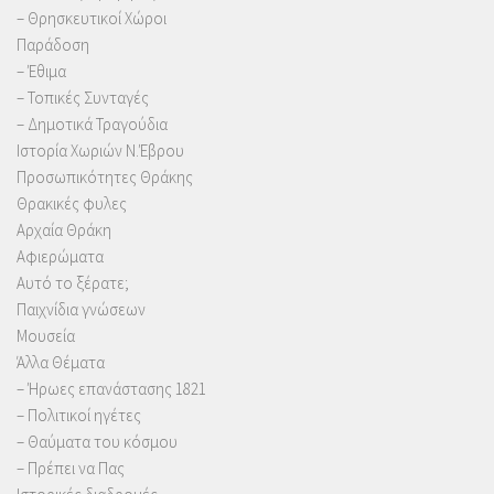
– Θρησκευτικοί Χώροι
Παράδοση
– Έθιμα
– Τοπικές Συνταγές
– Δημοτικά Τραγούδια
Ιστορία Χωριών Ν.Έβρου
Προσωπικότητες Θράκης
Θρακικές φυλες
Αρχαία Θράκη
Αφιερώματα
Αυτό το ξέρατε;
Παιχνίδια γνώσεων
Μουσεία
Άλλα Θέματα
– Ήρωες επανάστασης 1821
– Πολιτικοί ηγέτες
– Θαύματα του κόσμου
– Πρέπει να Πας