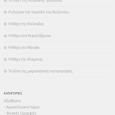
Τα λάθη της Κυπριακής Τραγωδίας
Η γλώσσα την περίοδο του Βυζαντίου
Η Μάχη της Κλείσοβας
Η Μάχη στο Κεφαλόβρυσο
Η Μάχη στο Μανιάκι
Η Μάχη της Αλαμάνας
Τα αίτια της μικρασιατικής καταστροφής
KΑΤΗΓΟΡΊΕΣ
Αξιοθέατα
– Αρχαιολογικοί Χώροι
– Φυσικές Ομορφιές