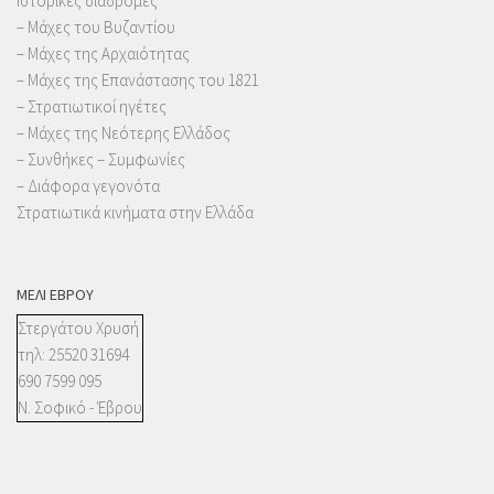
Ιστορικές διαδρομές
– Μάχες του Βυζαντίου
– Μάχες της Αρχαιότητας
– Μάχες της Επανάστασης του 1821
– Στρατιωτικοί ηγέτες
– Μάχες της Νεότερης Ελλάδος
– Συνθήκες – Συμφωνίες
– Διάφορα γεγονότα
Στρατιωτικά κινήματα στην Ελλάδα
ΜΈΛΙ ΈΒΡΟΥ
Στεργάτου Χρυσή
τηλ: 25520 31694
690 7599 095
Ν. Σοφικό - Έβρου