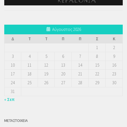
Αύγουστος 2026
Δ
Τ
Τ
Π
Π
Σ
Κ
1
2
3
4
5
6
7
8
9
10
11
12
13
14
15
16
17
18
19
20
21
22
23
24
25
26
27
28
29
30
31
« Σεπ
ΜΕΤΑΣΤΟΙΧΕΊΑ