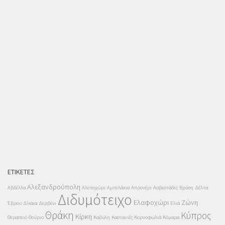
ΕΤΙΚΈΤΕΣ
Αλεξανδρούπολη
Αβδέλλα
Αλεποχώρι
Αμπελάκια
Απρονέρι
Ασβεστάδες
Βρύση
Δέλτα
Διδυμότειχο
Ελαφοχώρι
Ζώνη
Έβρου
Δίκαια
Δερβένι
Ελιά
Θράκη
Κύπρος
Κίρκη
Θεραπειό
Θούριο
Καβύλη
Καστανιές
Κορνοφωλιά
Κόμαρα