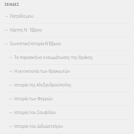
ΣΕΛΊΔΕΣ
Πατρίδα μου…
Χάρτης Ν.¨Εβρου
Συνοπτική Ιστορία Ν.Έβρου
Το παρασκήνιο ενσωμάτωσης της Θράκης
Η γενοκτονία των Θρακιωτών
Ιστορία της Αλεξανδρούπολης
Ιστορία των Φερρών
Ιστορία του Σουφλίου
Ιστορία του Διδυμοτείχου