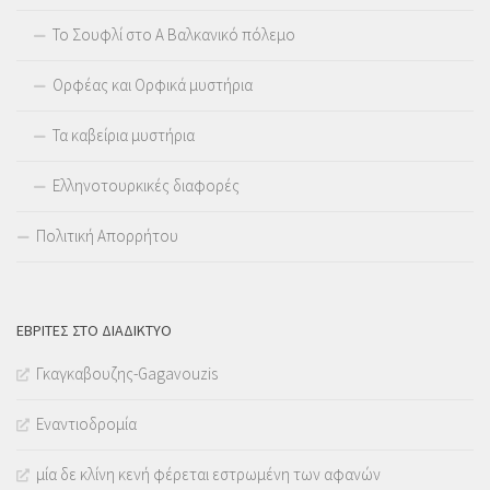
Το Σουφλί στο Α Βαλκανικό πόλεμο
Ορφέας και Ορφικά μυστήρια
Τα καβείρια μυστήρια
Ελληνοτουρκικές διαφορές
Πολιτική Απορρήτου
ΕΒΡΊΤΕΣ ΣΤΟ ΔΙΑΔΊΚΤΥΟ
Γκαγκαβουζης-Gagavouzis
Εναντιοδρομία
μία δε κλίνη κενή φέρεται εστρωμένη των αφανών