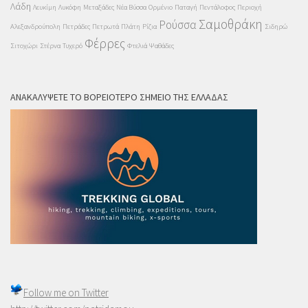
Λάδη
Λευκίμη
Λυκόφη
Μεταξάδες
Νέα Βύσσα
Ορμένιο
Παταγή
Πεντάλοφος
Περιοχή
Σαμοθράκη
Ρούσσα
Αλεξανδρούπολη
Πετράδες
Πετρωτά
Πλάτη
Ρίζια
Σιδηρώ
Φέρρες
Σιτοχώρι
Στέρνα
Τυχερό
Φτελιά
Ψαθάδες
ΑΝΑΚΑΛΎΨΕΤΕ ΤΟ ΒΟΡΕΙΌΤΕΡΟ ΣΗΜΕΊΟ ΤΗΣ ΕΛΛΆΔΑΣ
Follow me on
Twitter