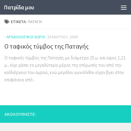
Πατρίδα μου
Skip to content
ΕΤΙΚΈΤΑ:
ΠΑΤΑΓΉ
- ΑΡΧΑΙΟΛΟΓΙΚΟΊ ΧΏΡΟΙ
20 ΜΑΡΤΊΟΥ, 2009
Ο ταφικός τύμβος της Παταγής
Ο ταφικός τύμβος της Παταγής με διάμετρο 25 μ. και ύψος 1,21
μ., είχε χάσει το μεγαλύτερο μέρος της επίχωσής του από την
καλλιέργεια του αγρού, ενώ μεγάλοι γωνιόλιθοι είχαν βγει στην
επιφάνεια από...
ΑΚΟΛΟΥΘΉΣΤΕ: