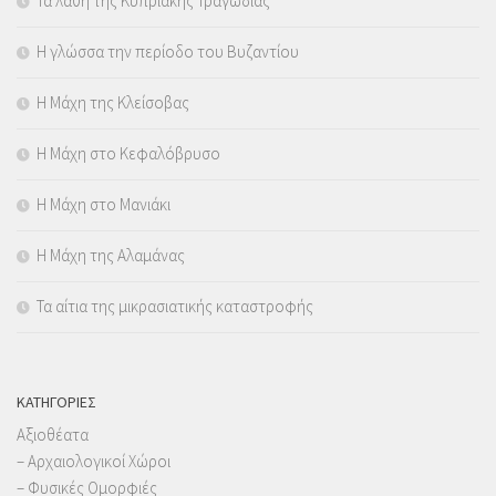
Τα λάθη της Κυπριακής Τραγωδίας
Η γλώσσα την περίοδο του Βυζαντίου
Η Μάχη της Κλείσοβας
Η Μάχη στο Κεφαλόβρυσο
Η Μάχη στο Μανιάκι
Η Μάχη της Αλαμάνας
Τα αίτια της μικρασιατικής καταστροφής
KΑΤΗΓΟΡΊΕΣ
Αξιοθέατα
– Αρχαιολογικοί Χώροι
– Φυσικές Ομορφιές