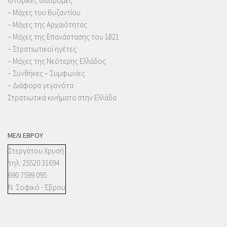
Ιστορικές διαδρομές
– Μάχες του Βυζαντίου
– Μάχες της Αρχαιότητας
– Μάχες της Επανάστασης του 1821
– Στρατιωτικοί ηγέτες
– Μάχες της Νεότερης Ελλάδος
– Συνθήκες – Συμφωνίες
– Διάφορα γεγονότα
Στρατιωτικά κινήματα στην Ελλάδα
ΜΈΛΙ ΈΒΡΟΥ
Στεργάτου Χρυσή
τηλ: 25520 31694
690 7599 095
Ν. Σοφικό - Έβρου