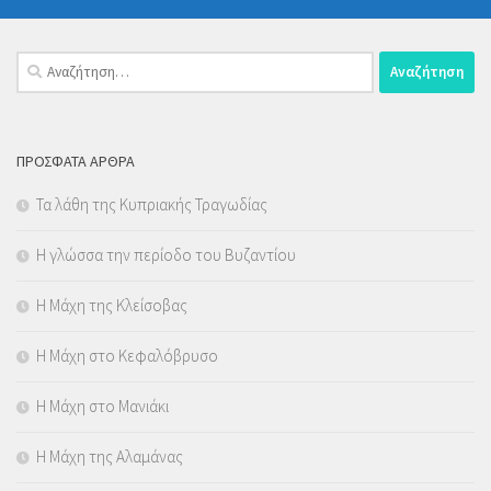
Αναζήτηση
για:
ΠΡΌΣΦΑΤΑ ΆΡΘΡΑ
Τα λάθη της Κυπριακής Τραγωδίας
Η γλώσσα την περίοδο του Βυζαντίου
Η Μάχη της Κλείσοβας
Η Μάχη στο Κεφαλόβρυσο
Η Μάχη στο Μανιάκι
Η Μάχη της Αλαμάνας