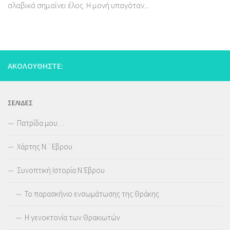
σλαβικά σημαίνει έλος. Η μονή υπαγόταν...
ΑΚΟΛΟΥΘΉΣΤΕ:
ΣΕΛΊΔΕΣ
Πατρίδα μου…
Χάρτης Ν.¨Εβρου
Συνοπτική Ιστορία Ν.Έβρου
Το παρασκήνιο ενσωμάτωσης της Θράκης
Η γενοκτονία των Θρακιωτών