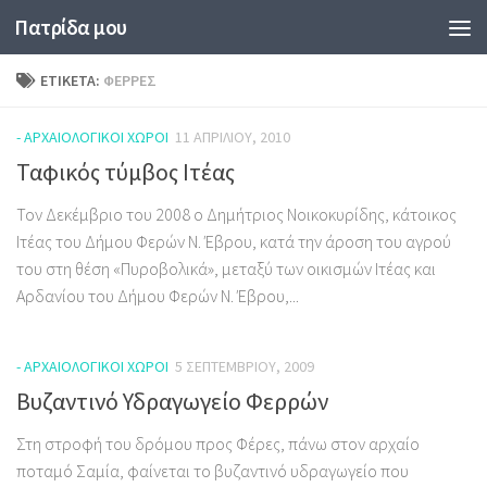
Πατρίδα μου
Skip to content
ΕΤΙΚΈΤΑ:
ΦΈΡΡΕΣ
- ΑΡΧΑΙΟΛΟΓΙΚΟΊ ΧΏΡΟΙ
11 ΑΠΡΙΛΊΟΥ, 2010
Ταφικός τύμβος Ιτέας
Τον Δεκέμβριο του 2008 ο Δημήτριος Νοικοκυρίδης, κάτοικος
Ιτέας του Δήμου Φερών Ν. Έβρου, κατά την άροση του αγρού
του στη θέση «Πυροβολικά», μεταξύ των οικισμών Ιτέας και
Αρδανίου του Δήμου Φερών Ν. Έβρου,...
- ΑΡΧΑΙΟΛΟΓΙΚΟΊ ΧΏΡΟΙ
5 ΣΕΠΤΕΜΒΡΊΟΥ, 2009
Βυζαντινό Υδραγωγείο Φερρών
Στη στροφή του δρόμου προς Φέρες, πάνω στον αρχαίο
ποταμό Σαμία, φαίνεται το βυζαντινό υδραγωγείο που