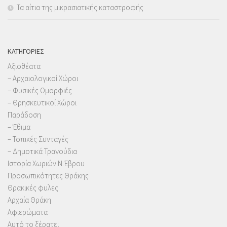
Τα αίτια της μικρασιατικής καταστροφής
KΑΤΗΓΟΡΊΕΣ
Αξιοθέατα
– Αρχαιολογικοί Χώροι
– Φυσικές Ομορφιές
– Θρησκευτικοί Χώροι
Παράδοση
– Έθιμα
– Τοπικές Συνταγές
– Δημοτικά Τραγούδια
Ιστορία Χωριών Ν.Έβρου
Προσωπικότητες Θράκης
Θρακικές φυλες
Αρχαία Θράκη
Αφιερώματα
Αυτό το ξέρατε;