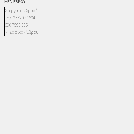
ΜΈΛΙ ΈΒΡΟΥ
Στεργάτου Χρυσή
τηλ: 25520 31694
690 7599 095
Ν. Σοφικό - Έβρου