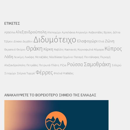
ΕΤΙΚΈΤΕΣ
Αλεξανδρούπολη
Αβδέλλα
Αλεποχώρι
Αμπελάκια
Απρονέρι
Ασβεστάδες
Βρύση
Δέλτα
Διδυμότειχο
Ελαφοχώρι
Ζώνη
Έβρου
Δίκαια
Δερβένι
Ελιά
Θράκη
Κύπρος
Κίρκη
Θεραπειό
Θούριο
Καβύλη
Καστανιές
Κορνοφωλιά
Κόμαρα
Λάδη
Λευκίμη
Λυκόφη
Μεταξάδες
Νέα Βύσσα
Ορμένιο
Παταγή
Πεντάλοφος
Περιοχή
Σαμοθράκη
Ρούσσα
Αλεξανδρούπολη
Πετράδες
Πετρωτά
Πλάτη
Ρίζια
Σιδηρώ
Φέρρες
Σιτοχώρι
Στέρνα
Τυχερό
Φτελιά
Ψαθάδες
ΑΝΑΚΑΛΎΨΕΤΕ ΤΟ ΒΟΡΕΙΌΤΕΡΟ ΣΗΜΕΊΟ ΤΗΣ ΕΛΛΆΔΑΣ