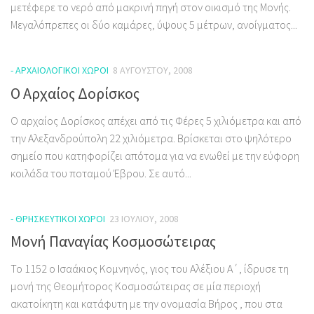
μετέφερε το νερό από μακρινή πηγή στον οικισμό της Μονής.
Μεγαλόπρεπες οι δύο καμάρες, ύψους 5 μέτρων, ανοίγματος...
- ΑΡΧΑΙΟΛΟΓΙΚΟΊ ΧΏΡΟΙ
8 ΑΥΓΟΎΣΤΟΥ, 2008
O Aρχαίος Δορίσκος
Ο αρχαίος Δορίσκος απέχει από τις Φέρες 5 χιλιόμετρα και από
την Αλεξανδρούπολη 22 χιλιόμετρα. Βρίσκεται στο ψηλότερο
σημείο που κατηφορίζει απότομα για να ενωθεί με την εύφορη
κοιλάδα του ποταμού Έβρου. Σε αυτό...
- ΘΡΗΣΚΕΥΤΙΚΟΊ ΧΏΡΟΙ
23 ΙΟΥΛΊΟΥ, 2008
Μονή Παναγίας Κοσμοσώτειρας
Το 1152 ο Ισαάκιος Κομνηνός, γιος του Αλέξιου Α΄, ίδρυσε τη
μονή της Θεομήτορος Κοσμοσώτειρας σε μία περιοχή
ακατοίκητη και κατάφυτη με την ονομασία Bήρος , που στα