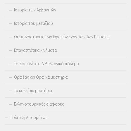
Ιστορία των Αρβανιτών
Ιστορία του μεταξιού
Οι Επαναστάσεις Των Θρακών Εναντίων Των Ρωμαίων
Επαναστάτικα κινήματα
Το Σουφλί στο Α Βαλκανικό πόλεμο
Ορφέας και Ορφικά μυστήρια
Τα καβείρια μυστήρια
Ελληνοτουρκικές διαφορές
Πολιτική Απορρήτου