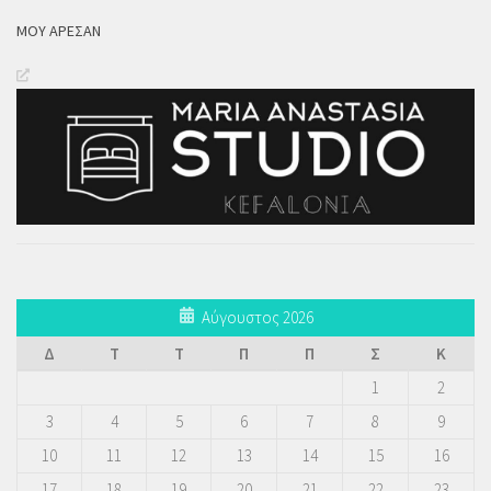
ΜΟΥ ΆΡΕΣΑΝ
Αύγουστος 2026
Δ
Τ
Τ
Π
Π
Σ
Κ
1
2
3
4
5
6
7
8
9
10
11
12
13
14
15
16
17
18
19
20
21
22
23